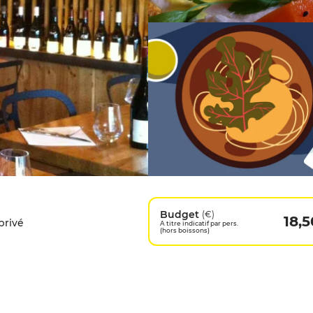
Budget
(€)
18,5
privé
A titre indicatif par pers.
(hors boissons)