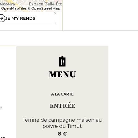
 OpenMapTiles © OpenStreetMap
JE M'Y RENDS
MENU
A LA CARTE
ENTRÉE
er
Terrine de campagne maison au
poivre du Timut
8 €