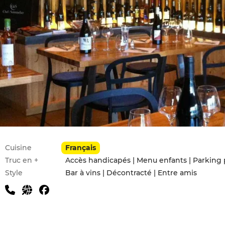
Infos pratiques
Cuisine
Français
Truc en +
Accès handicapés | Menu enfants | Parking 
Style
Bar à vins | Décontracté | Entre amis