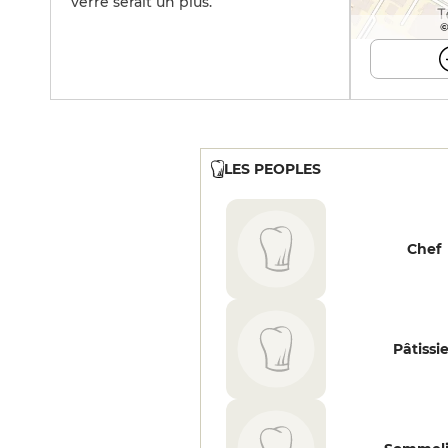
verre serait un plus.
©
LES PEOPLES
Chef
Pâtissi