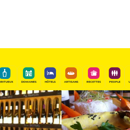
Sélectionné
nce
PARTAGER
IRITUEUX
DOMAINES
HÔTELS
ARTISANS
RECETTES
PEOPLE