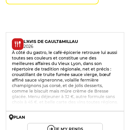
L'AVIS DE GAULT&MILLAU
2026
À côté du gastro, le café-épicerie retrouve lui aussi
toutes ses couleurs et constitue une des
meilleures affaires du Vieux Lyon, dans son
répertoire de tradition régionale, net et précis :
croustillant de truite fumée sauce vierge, bœuf
affiné sauce vigneronne, volaille fermière
champignons jus corsé, et de jolis desserts,
comme le biscuit maïs mûre crème de Bresse
glacée. Menu déjeuner à 32 €, autre formule sans
choix à 45 €, et belle carte des vins toutes régions.
PLAN
© OpenMapTiles © OpenStreetMap
JE M'Y RENDS