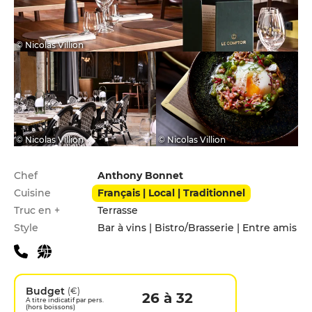
© Nicolas Villion
© Nicolas Villion
© Nicolas Villion
Infos pratiques
Chef
Anthony Bonnet
Cuisine
Français | Local | Traditionnel
Truc en +
Terrasse
Style
Bar à vins | Bistro/Brasserie | Entre amis
Budget
(€)
26 à 32
A titre indicatif par pers.
(hors boissons)