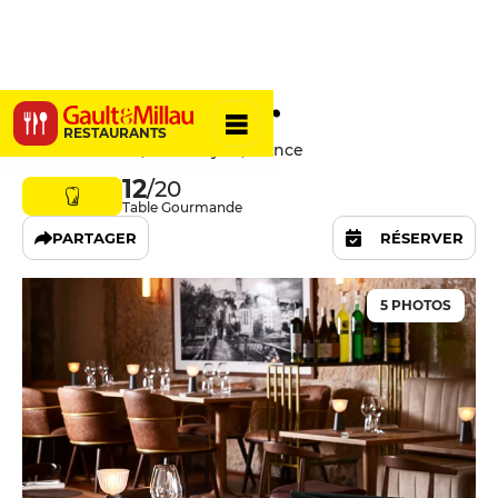
Le Comptoir
RESTAURANTS
2 Rue du Bœuf, 69005 Lyon, France
12
/20
Table Gourmande
PARTAGER
RÉSERVER
5 PHOTOS