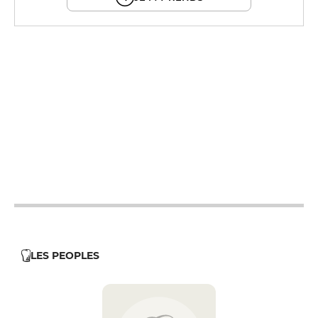
12h - 14h
19h - 23h30
12h - 14h
19h - 23h30
12h - 14h
19h - 23h30
12h - 14h
19h - 23h30
12h - 14h
19h - 23h30
LES PEOPLES