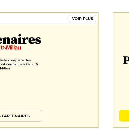
Canelé bordelais sauce chocolat,
glace vanille
9 €
VOIR PLUS
FORMULES
enaires
Menu du marché
24 €
P
Menu carte
 liste complète des
35 €
ont confiance à Gault &
Millau
 PARTENAIRES