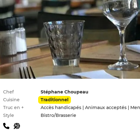
Infos pratiques
Chef
Stéphane Choupeau
Cuisine
Traditionnel
Truc en +
Accès handicapés | Animaux acceptés | Men
Style
Bistro/Brasserie