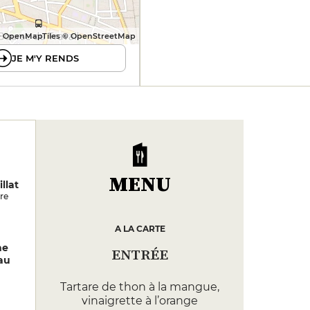
 OpenMapTiles © OpenStreetMap
JE M'Y RENDS
MENU
llat
re
A LA CARTE
ne
ENTRÉE
au
Tartare de thon à la mangue,
vinaigrette à l’orange