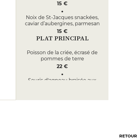
15 €
Noix de St-Jacques snackées,
caviar d’aubergines, parmesan
15 €
PLAT PRINCIPAL
Poisson de la criée, écrasé de
pommes de terre
22 €
Souris d'agneau braisée aux
raisins secs et citrons confits
22 €
DESSERT
Fondant au chocolat, caramel
beurre salé
9 €
RETOUR