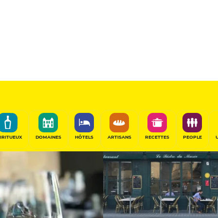
Sélectionné
PARTAGER
IRITUEUX
DOMAINES
HÔTELS
ARTISANS
RECETTES
PEOPLE