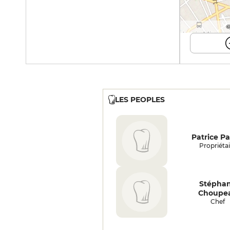
©
LES PEOPLES
Patrice Pai
Propriétai
Stépha
Choupe
Chef