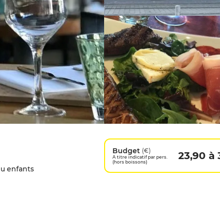
Budget
(€)
23,90 à 
A titre indicatif par pers.
(hors boissons)
u enfants