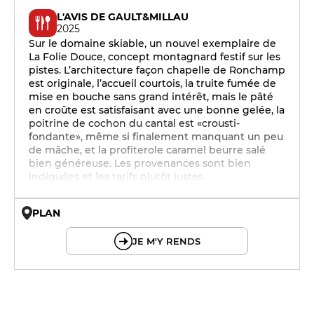
L'AVIS DE GAULT&MILLAU
2025
Sur le domaine skiable, un nouvel exemplaire de
La Folie Douce, concept montagnard festif sur les
pistes. L’architecture façon chapelle de Ronchamp
est originale, l’accueil courtois, la truite fumée de
mise en bouche sans grand intérêt, mais le pâté
en croûte est satisfaisant avec une bonne gelée, la
poitrine de cochon du cantal est «crousti-
fondante», même si finalement manquant un peu
de mâche, et la profiterole caramel beurre salé
bien généreuse. Les provenances sont bien
indiquées et les tarifs plutôt justes.
PLAN
© OpenMapTiles © OpenStreetMap
JE M'Y RENDS
12h - 14h