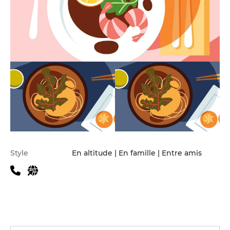
Infos pratiques
Style
En altitude | En famille | Entre amis