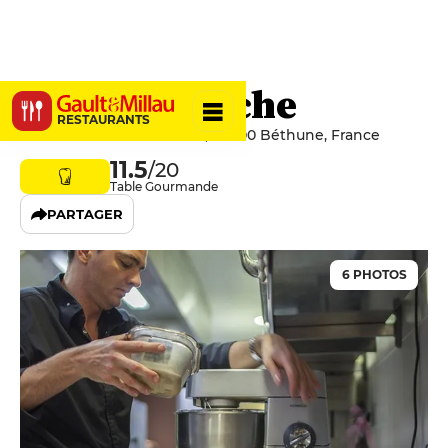
L'O à la bouche
RESTAURANTS
7 Rue du Docteur Dhenin, 62400 Béthune, France
11.5
/20
Table Gourmande
PARTAGER
6 PHOTOS