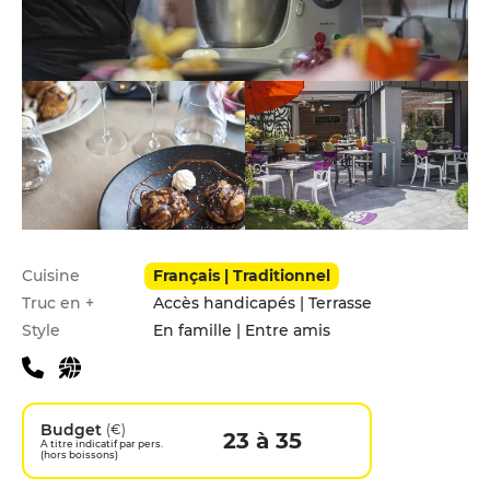
Infos pratiques
Cuisine
Français | Traditionnel
Truc en +
Accès handicapés | Terrasse
Style
En famille | Entre amis
Budget
(€)
23 à 35
A titre indicatif par pers.
(hors boissons)