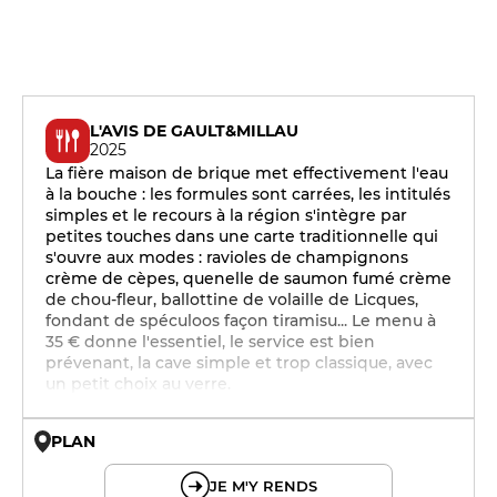
L'AVIS DE GAULT&MILLAU
2025
La fière maison de brique met effectivement l'eau
à la bouche : les formules sont carrées, les intitulés
simples et le recours à la région s'intègre par
petites touches dans une carte traditionnelle qui
s'ouvre aux modes : ravioles de champignons
crème de cèpes, quenelle de saumon fumé crème
de chou-fleur, ballottine de volaille de Licques,
fondant de spéculoos façon tiramisu... Le menu à
35 € donne l'essentiel, le service est bien
prévenant, la cave simple et trop classique, avec
un petit choix au verre.
PLAN
© OpenMapTiles © OpenStreetMap
JE M'Y RENDS