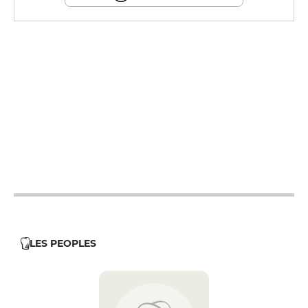
12h - 14h
12h - 14h
19h - 23h30
12h - 14h
19h - 23h30
12h - 14h
19h - 23h30
12h - 14h
19h - 23h30
19h - 23h30
12h - 14h
19h - 23h30
LES PEOPLES