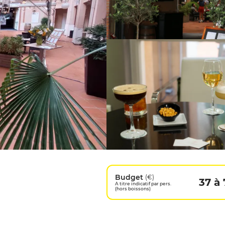
Budget
(€)
37 à 
A titre indicatif par pers.
(hors boissons)