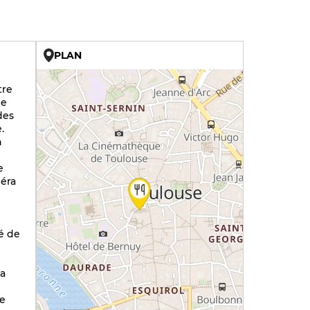
PLAN
U
tre
le
des
.
n
e
péra
é de
la
le