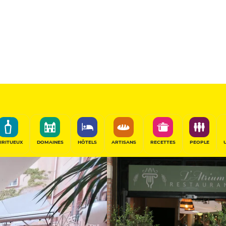
Toulouse
11.5
/20
Table Gourmande
PARTAGER
IRITUEUX
DOMAINES
HÔTELS
ARTISANS
RECETTES
PEOPLE