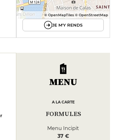
© OpenMapTiles © OpenStreetMap
JE M'Y RENDS
MENU
A LA CARTE
FORMULES
er
Menu Incipit
37 €