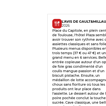
L'AVIS DE GAULT&MILLA
2026
Place du Capitole, en plein cen
de Toulouse, l'hôtel Plaza semb
avoir trouver son rythme avec 
assiettes classiques et sans folie
Plusieurs menus disponibles e
trois temps (37 € ou 47 €) et un
grand menu en 6 services. Bell
entrée copieuse autour d'un o
de foie gras condimenté d'un
coulis mangue-passion et d'un
biscuit pistache. Ensuite, un
médaillon de lotte accompagn
choux sans fioriture où tous les
produits ont leur place dans
l'assiette. Le dessert autour de 
poire pochée conclut la touche
sucrée. Cave classique, une bel