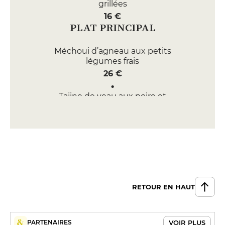
grillées
16 €
PLAT PRINCIPAL
Méchoui d’agneau aux petits
légumes frais
26 €
Tajine de veau aux poire et
pignons
26 €
DESSERT
Crêpe farcie aux amandes
10 €
RETOUR EN HAUT
Pâtisseries Marocaines
10 €
VOIR PLUS
PARTENAIRES