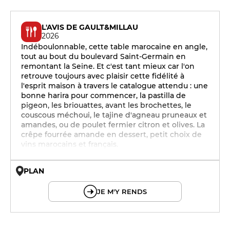
L'AVIS DE GAULT&MILLAU
2026
Indéboulonnable, cette table marocaine en angle,
tout au bout du boulevard Saint-Germain en
remontant la Seine. Et c'est tant mieux car l'on
retrouve toujours avec plaisir cette fidélité à
l'esprit maison à travers le catalogue attendu : une
bonne harira pour commencer, la pastilla de
pigeon, les briouattes, avant les brochettes, le
couscous méchoui, le tajine d'agneau pruneaux et
amandes, ou de poulet fermier citron et olives. La
crêpe fourrée amande en dessert, petit choix de
vins marocains et français.
PLAN
© OpenMapTiles © OpenStreetMap
JE M'Y RENDS