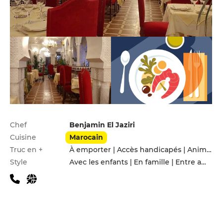
Infos pratiques
Chef
Benjamin El Jaziri
Cuisine
Marocain
Truc en +
À emporter | Accès handicapés | Animaux acceptés | Menu enfants | Service de livraison
Style
Avec les enfants | En famille | Entre amis