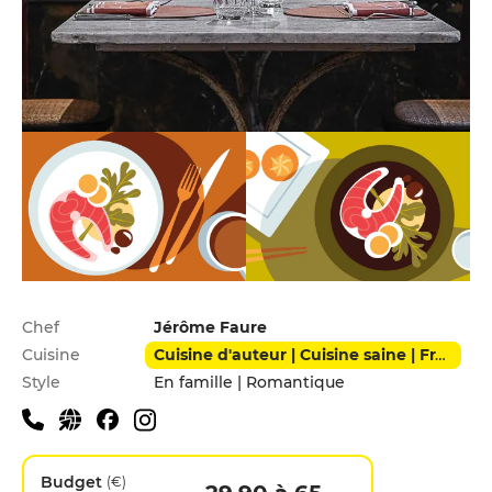
Infos pratiques
Chef
Jérôme Faure
Cuisine
Cuisine d'auteur | Cuisine saine | Français | Moderne
Style
En famille | Romantique
Budget
(€)