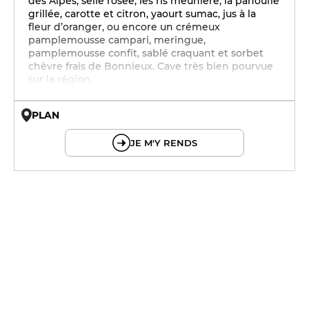
des Alpes, selle rosée, les ris meunière, la panoufle
grillée, carotte et citron, yaourt sumac, jus à la
fleur d’oranger, ou encore un crémeux
pamplemousse campari, meringue,
pamplemousse confit, sablé craquant et sorbet
chèvre frais de Bonnieux. Cave très bien pourvue
sur la région.
PLAN
© OpenMapTiles © OpenStreetMap
JE M'Y RENDS
19h - 23h30
19h - 23h30
12h - 14h
19h - 23h30
12h - 14h
19h - 23h30