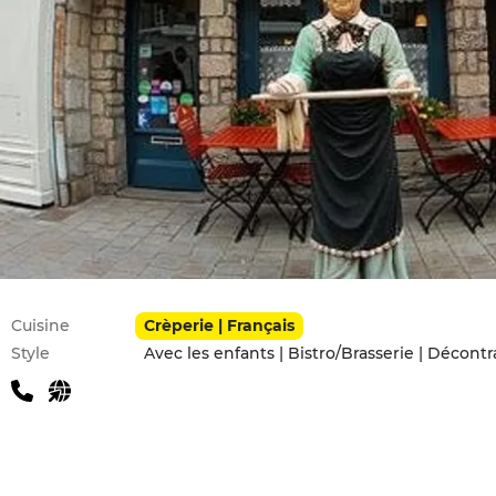
Infos pratiques
Cuisine
Crèperie | Français
Style
Avec les enfants | Bistro/Brasserie | Décontr