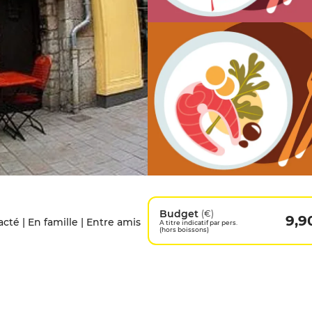
Budget
(€)
9,9
acté | En famille | Entre amis
A titre indicatif par pers.
(hors boissons)