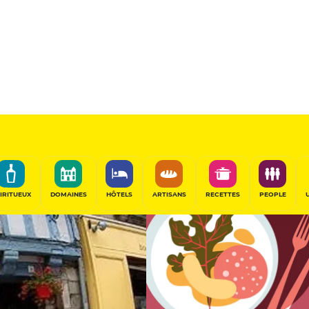
Sélectionné
PARTAGER
IRITUEUX
DOMAINES
HÔTELS
ARTISANS
RECETTES
PEOPLE