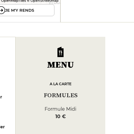
 OpenMapTiles © OpenStreetMap
JE M'Y RENDS
MENU
A LA CARTE
FORMULES
er
Formule Midi
10 €
er