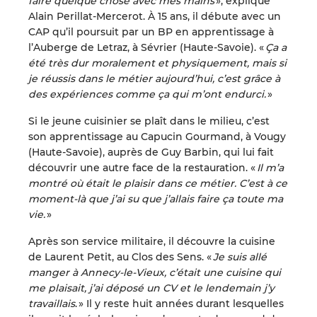
faire quelque chose avec mes mains
», explique
Alain Perillat-Mercerot. À 15 ans, il débute avec un
CAP qu’il poursuit par un BP en apprentissage à
l’Auberge de Letraz, à Sévrier (Haute-Savoie). «
Ça a
été très dur moralement et physiquement, mais si
je réussis dans le métier aujourd’hui, c’est grâce à
des expériences comme ça qui m’ont endurci.
»
Si le jeune cuisinier se plaît dans le milieu, c’est
son apprentissage au Capucin Gourmand, à Vougy
(Haute-Savoie), auprès de Guy Barbin, qui lui fait
découvrir une autre face de la restauration. «
Il m’a
montré où était le plaisir dans ce métier. C’est à ce
moment-là que j’ai su que j’allais faire ça toute ma
vie.
»
Après son service militaire, il découvre la cuisine
de Laurent Petit, au Clos des Sens. «
Je suis allé
manger à Annecy-le-Vieux, c’était une cuisine qui
me plaisait, j’ai déposé un CV et le lendemain j’y
travaillais
. » Il y reste huit années durant lesquelles