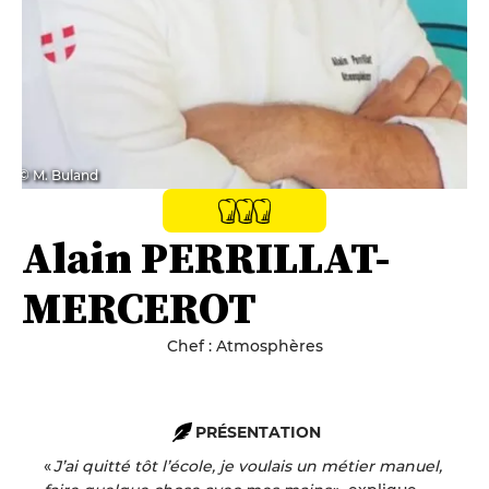
© M. Buland
Alain PERRILLAT-
MERCEROT
Chef : Atmosphères
PRÉSENTATION
«
J’ai quitté tôt l’école, je voulais un métier manuel,