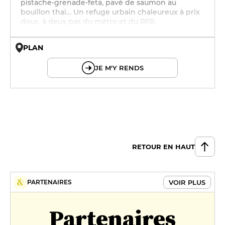
pistache-grenade-feta, pavé de saumon au
bouillon thaï… Un refuge urbain chaleureux à prix
doux, à deux pas du métro et du RER.
PLAN
© OpenMapTiles © OpenStreetMap
JE M'Y RENDS
RETOUR EN HAUT
VOIR PLUS
PARTENAIRES
Partenaires