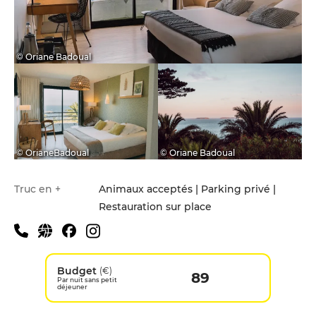
© Oriane Badoual
© OrianeBadoual
© Oriane Badoual
Truc en +
Animaux acceptés | Parking privé |
Restauration sur place
Budget
(€)
89
Par nuit sans petit
déjeuner