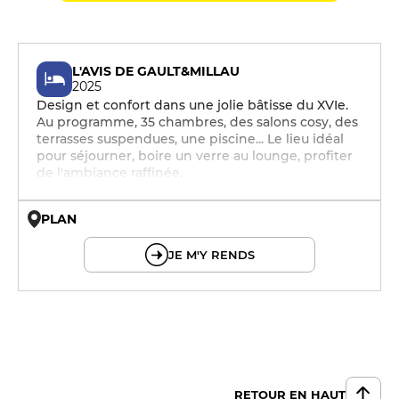
L'AVIS DE GAULT&MILLAU
2025
Design et confort dans une jolie bâtisse du XVIe.
Au programme, 35 chambres, des salons cosy, des
terrasses suspendues, une piscine... Le lieu idéal
pour séjourner, boire un verre au lounge, profiter
de l'ambiance raffinée.
PLAN
© OpenMapTiles © OpenStreetMap
JE M'Y RENDS
RETOUR EN HAUT