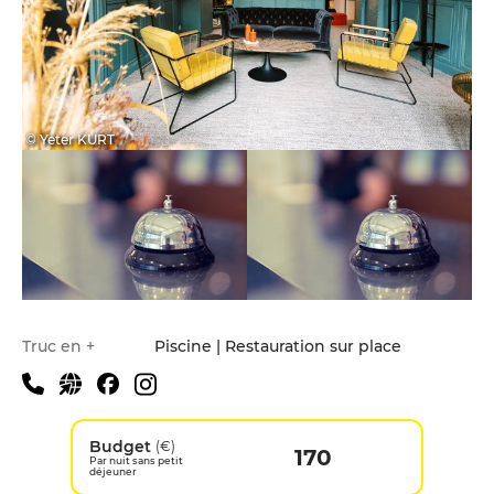
© Yeter KURT
Truc en +
Piscine | Restauration sur place
Budget
(€)
170
Par nuit sans petit
déjeuner