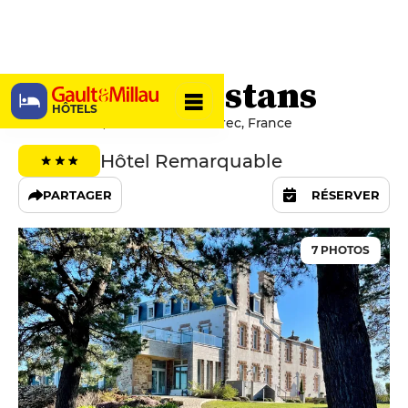
Hôtel Les Costans
HÔTELS
14 rue Rouzic, 22700 Perros-Guirec, France
Hôtel Remarquable
PARTAGER
RÉSERVER
7 PHOTOS