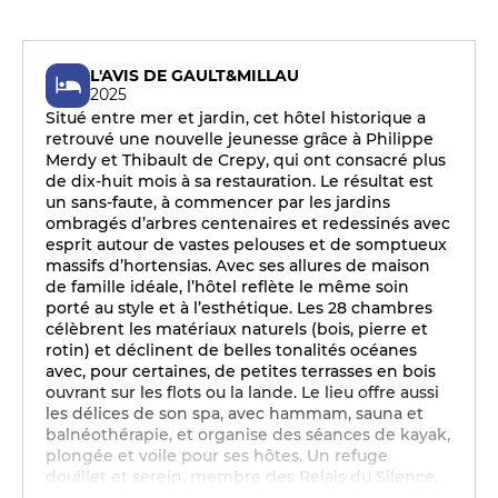
L'AVIS DE GAULT&MILLAU
2025
Situé entre mer et jardin, cet hôtel historique a
retrouvé une nouvelle jeunesse grâce à Philippe
Merdy et Thibault de Crepy, qui ont consacré plus
de dix-huit mois à sa restauration. Le résultat est
un sans-faute, à commencer par les jardins
ombragés d’arbres centenaires et redessinés avec
esprit autour de vastes pelouses et de somptueux
massifs d’hortensias. Avec ses allures de maison
de famille idéale, l’hôtel reflète le même soin
porté au style et à l’esthétique. Les 28 chambres
célèbrent les matériaux naturels (bois, pierre et
rotin) et déclinent de belles tonalités océanes
avec, pour certaines, de petites terrasses en bois
ouvrant sur les flots ou la lande. Le lieu offre aussi
les délices de son spa, avec hammam, sauna et
balnéothérapie, et organise des séances de kayak,
plongée et voile pour ses hôtes. Un refuge
douillet et serein, membre des Relais du Silence.