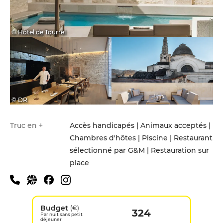
© Hôtel de Tourrel
© DR
Truc en +
Accès handicapés | Animaux acceptés |
Chambres d'hôtes | Piscine | Restaurant
sélectionné par G&M | Restauration sur
place
Budget
(€)
324
Par nuit sans petit
déjeuner