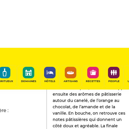
L'AVIS DE GAULT&MILLAU
Rhum
2025
IRITUEUX
DOMAINES
HÔTELS
ARTISANS
RECETTES
PEOPLE
Timide au départ, le nez développe
ensuite des arômes de pâtisserie
autour du canelé, de l’orange au
chocolat, de l’amande et de la
re :
vanille. En bouche, on retrouve ces
notes pâtissières qui donnent un
côté doux et agréable. La finale