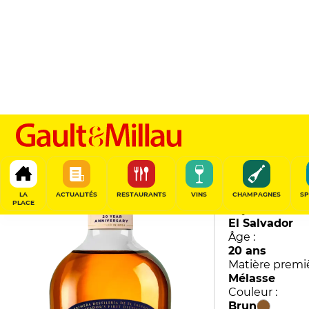
Nantli 20 ans
Cihuatan
90
/
100
LA
ACTUALITÉS
RESTAURANTS
VINS
CHAMPAGNES
SP
PLACE
Pays :
El Salvador
Âge :
20 ans
Matière premiè
Mélasse
Couleur :
Brun