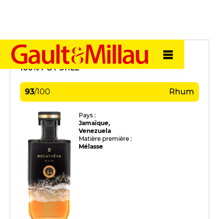
Bocathéva
100% POT STILL
93
/
100
Rhum
Pays :
Jamaïque,
Venezuela
Matière première :
Mélasse