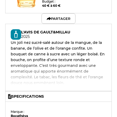
Budget :
40 € à 60 €
PARTAGER
L'AVIS DE GAULT&MILLAU
2025
Un joli nez sucré‑salé autour de la mangue, de la
banane, de l’olive et de l’orange confite. Un
bouquet de canne à sucre avec un léger boisé. En
bouche, on profite d’une texture ronde et
enveloppante. C’est très gourmand avec une
aromatique qui apporte énormément de
complexité. Le tabac, les fleurs de thé et l’orange
douce nous emmènent loin.
SPECIFICATIONS
Marque :
Bocathéva