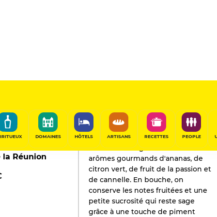
L'AVIS DE GAULT&MILLAU
Rhum
2025
IRITUEUX
DOMAINES
HÔTELS
ARTISANS
RECETTES
PEOPLE
Ce rhum arrangé démarre avec des
e la Réunion
arômes gourmands d'ananas, de
citron vert, de fruit de la passion et
€
de cannelle. En bouche, on
conserve les notes fruitées et une
petite sucrosité qui reste sage
grâce à une touche de piment