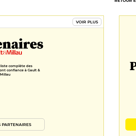
RETOUR 
VOIR PLUS
enaires
P
 liste complète des
ont confiance à Gault &
Millau
 PARTENAIRES