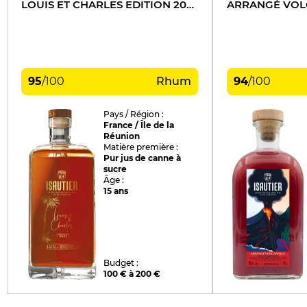
LOUIS ET CHARLES EDITION 2023
ARRANGÉ VOL
95
/
100
Rhum
94
/
100
Pays / Région :
France / Île de la
Réunion
Matière première :
Pur jus de canne à
sucre
Âge :
15 ans
Budget :
100 € à 200 €