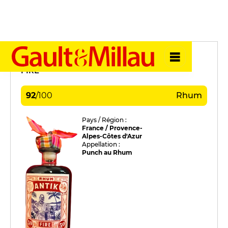
Antik
FIRE
92
/
100
Rhum
Pays / Région :
France / Provence-
Alpes-Côtes d'Azur
Appellation :
Punch au Rhum