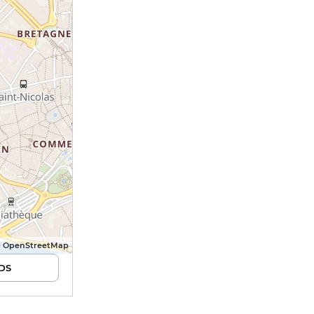
© OpenStreetMap
DS