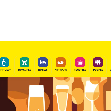
n
Caviste
PARTAGER
IRITUEUX
DOMAINES
HÔTELS
ARTISANS
RECETTES
PEOPLE