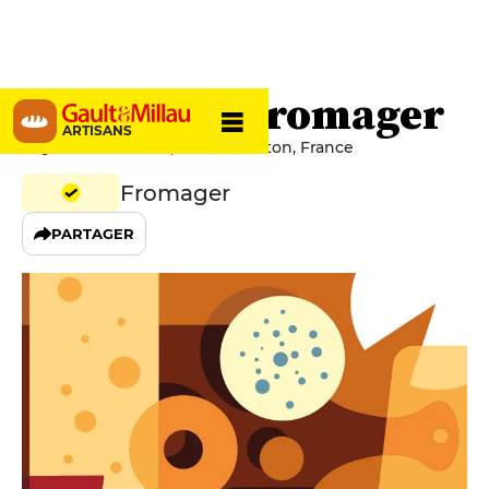
Le Coin du Fromager
ARTISANS
5 Quai de Monléon, 06500 Menton, France
Fromager
PARTAGER