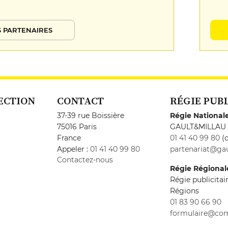
 PARTENAIRES
ECTION
CONTACT
RÉGIE PUB
37-39 rue Boissière
Régie National
75016 Paris
GAULT&MILLAU
France
01 41 40 99 80
(c
Appeler :
01 41 40 99 80
partenariat@gau
Contactez-nous
Régie Régional
Régie publicita
Régions
01 83 90 66 90
formulaire@co