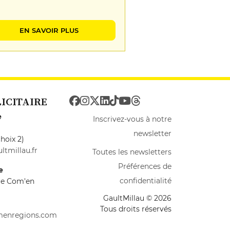
EN SAVOIR PLUS
LICITAIRE
e
Inscrivez-vous à notre
newsletter
hoix 2)
ltmillau.fr
Toutes les newsletters
Préférences de
e
confidentialité
ire Com'en
GaultMillau © 2026
Tous droits réservés
menregions.com