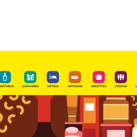
Épicier
PARTAGER
IRITUEUX
DOMAINES
HÔTELS
ARTISANS
RECETTES
PEOPLE