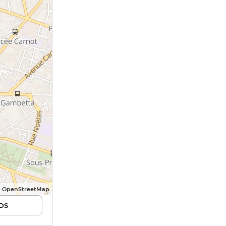
© OpenStreetMap
DS