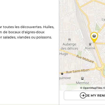
r toutes les découvertes. Huiles,
tion de bocaux d'aigres-doux
salades, viandes ou poissons.
© OpenMapTiles 
JE M'Y REN