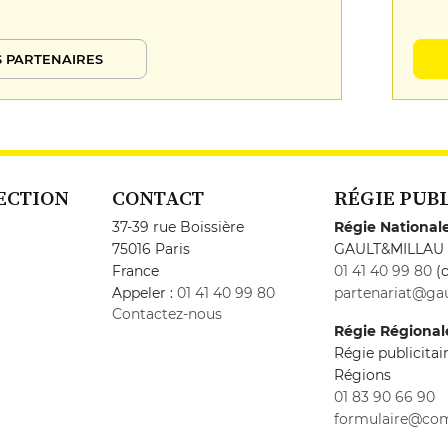
 PARTENAIRES
ECTION
CONTACT
RÉGIE PUB
37-39 rue Boissière
Régie National
75016 Paris
GAULT&MILLAU
France
01 41 40 99 80
(c
Appeler :
01 41 40 99 80
partenariat@gau
Contactez-nous
Régie Régional
Régie publicita
Régions
01 83 90 66 90
formulaire@co