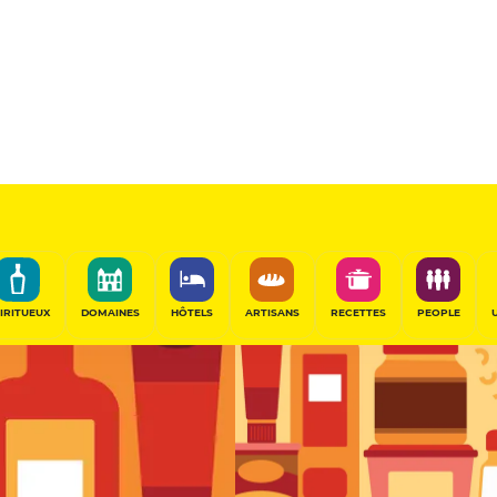
les
Épicier
PARTAGER
IRITUEUX
DOMAINES
HÔTELS
ARTISANS
RECETTES
PEOPLE