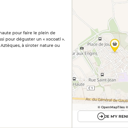
aute pour faire le plein de
i pour déguster un « xocoatl ».
ztèques, à siroter nature ou
© OpenMapTiles 
JE M'Y REN