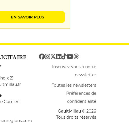
EN SAVOIR PLUS
LICITAIRE
e
Inscrivez-vous à notre
newsletter
hoix 2)
ltmillau.fr
Toutes les newsletters
Préférences de
e
confidentialité
ire Com'en
GaultMillau © 2026
Tous droits réservés
menregions.com