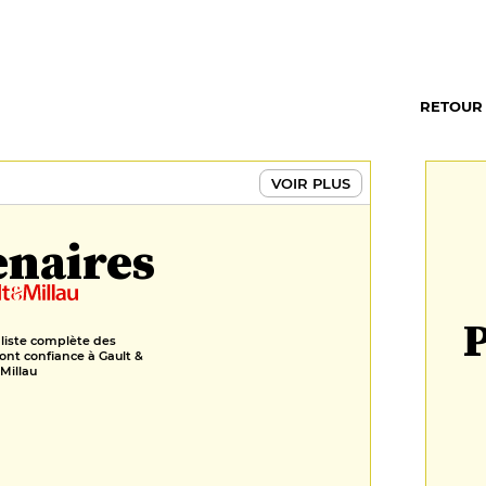
RETOUR
VOIR PLUS
enaires
P
 liste complète des
ont confiance à Gault &
Millau