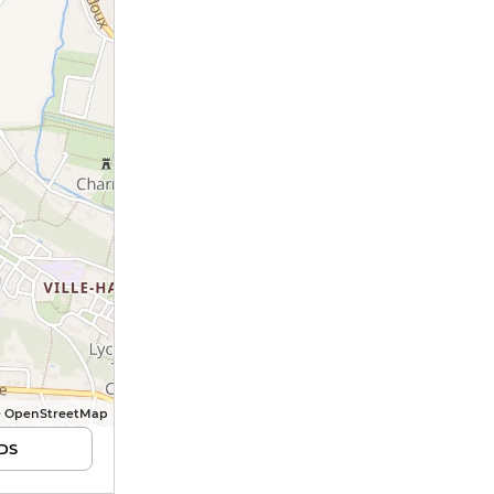
© OpenStreetMap
DS