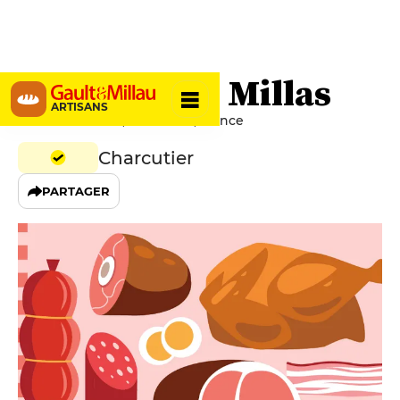
Charcuterie Millas
ARTISANS
Rue Saint-Julien, 81000 Albi, France
Charcutier
PARTAGER