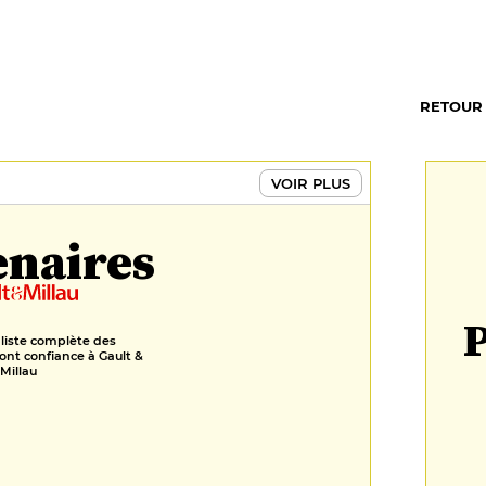
RETOUR
VOIR PLUS
enaires
P
 liste complète des
ont confiance à Gault &
Millau