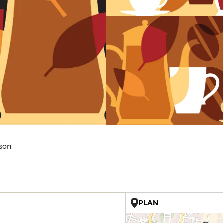
ison
PLAN