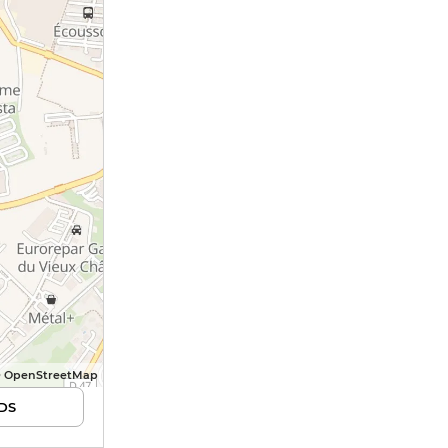
© OpenStreetMap
DS