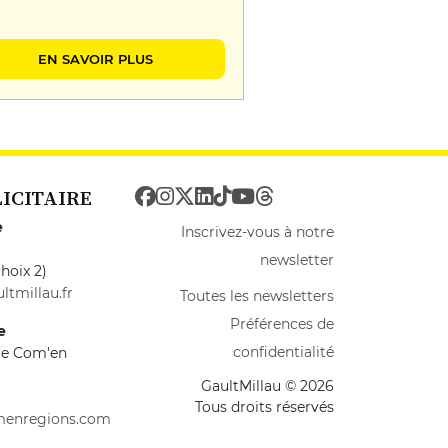
EN SAVOIR PLUS
LICITAIRE
e
Inscrivez-vous à notre
newsletter
hoix 2)
ltmillau.fr
Toutes les newsletters
Préférences de
e
confidentialité
ire Com'en
GaultMillau © 2026
Tous droits réservés
menregions.com