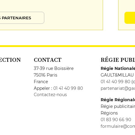
 PARTENAIRES
ECTION
CONTACT
RÉGIE PUB
37-39 rue Boissière
Régie National
75016 Paris
GAULT&MILLAU
France
01 41 40 99 80
(c
Appeler :
01 41 40 99 80
partenariat@gau
Contactez-nous
Régie Régional
Régie publicita
Régions
01 83 90 66 90
formulaire@co