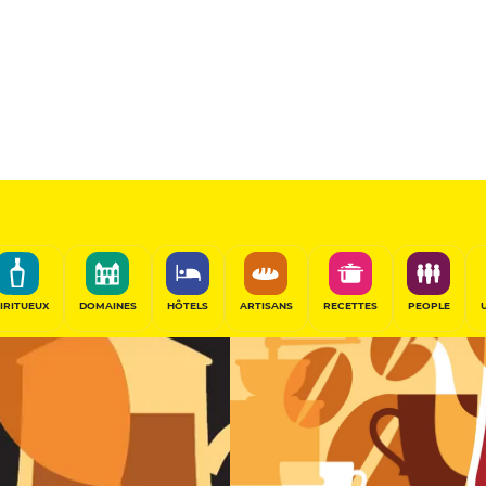
Torréfacteur
nce
PARTAGER
IRITUEUX
DOMAINES
HÔTELS
ARTISANS
RECETTES
PEOPLE