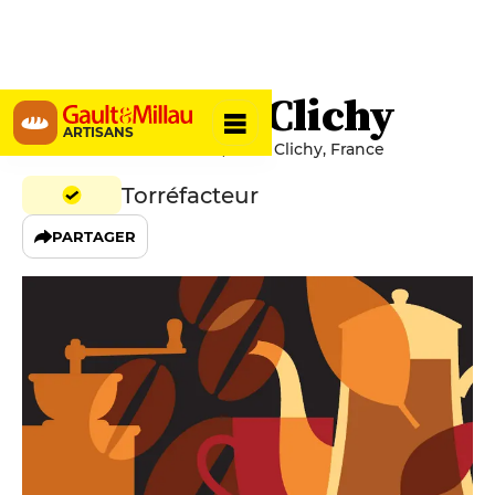
Brûlerie de Clichy
ARTISANS
26 Allées Léon Gambetta, 92110 Clichy, France
Torréfacteur
PARTAGER