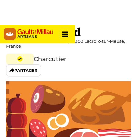
B.C. Polmard
ARTISANS
47 Rue du Général de Gaulle, 55300 Lacroix-sur-Meuse,
France
Charcutier
PARTAGER