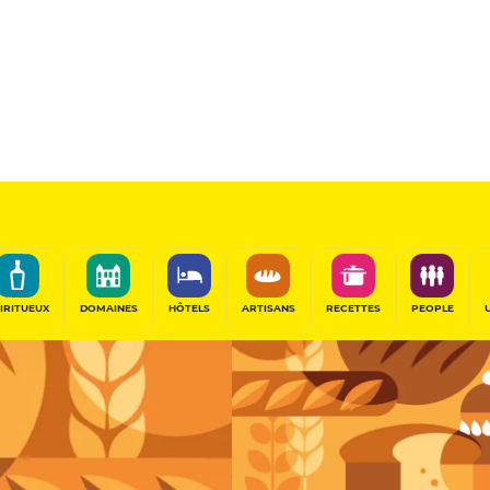
Boulanger
PARTAGER
IRITUEUX
DOMAINES
HÔTELS
ARTISANS
RECETTES
PEOPLE