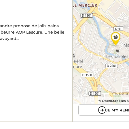
xandre propose de jolis pains
u beurre AOP Lescure. Une belle
 savoyard…
© OpenMapTiles 
JE M'Y REN