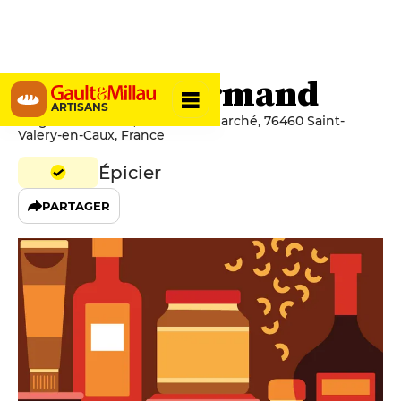
Au Goût Normand
ARTISANS
Au goût normand, 5 Place du Marché, 76460 Saint-
Valery-en-Caux, France
Épicier
PARTAGER