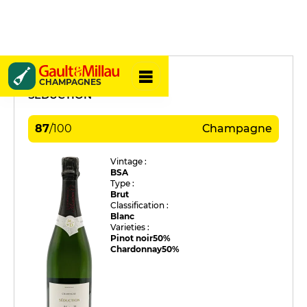
Marina D.
CHAMPAGNES
SÉDUCTION
87
/
100
Champagne
Vintage :
BSA
Type :
Brut
Classification :
Blanc
Varieties :
Pinot noir
50%
Chardonnay
50%