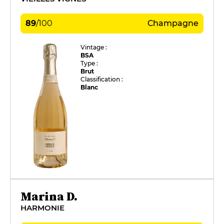
89
/
100
Champagne
Vintage :
BSA
Type :
Brut
Classification :
Blanc
Marina D.
HARMONIE