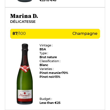
€25 to €45
Marina D.
DÉLICATESSE
87
/
100
Champagne
Vintage :
BSA
Type :
Brut nature
Classification :
Blanc
Varieties :
Pinot meunier
70%
Pinot noir
15%
Budget :
Less than €25