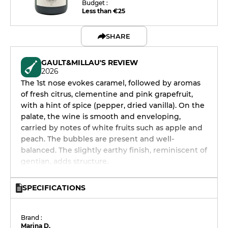
Budget :
Less than €25
SHARE
GAULT&MILLAU'S REVIEW
2026
The 1st nose evokes caramel, followed by aromas
of fresh citrus, clementine and pink grapefruit,
with a hint of spice (pepper, dried vanilla). On the
palate, the wine is smooth and enveloping,
carried by notes of white fruits such as apple and
peach. The bubbles are present and well-
balanced. The slightly earthy finish, reminiscent of
gentian, adds structure.
SPECIFICATIONS
Brand :
Marina D.