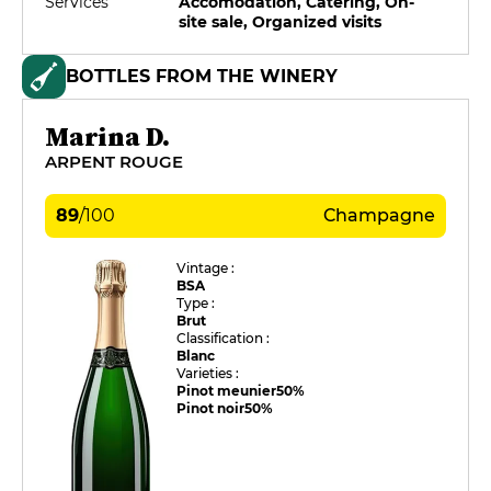
Services
Accomodation, Catering, On-
site sale, Organized visits
BOTTLES FROM THE WINERY
Marina D.
ARPENT ROUGE
89
/
100
Champagne
Vintage :
BSA
Type :
Brut
Classification :
Blanc
Varieties :
Pinot meunier
50%
Pinot noir
50%