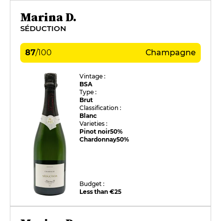
Marina D.
SÉDUCTION
87
/
100
Champagne
Vintage :
BSA
Type :
Brut
Classification :
Blanc
Varieties :
Pinot noir
50%
Chardonnay
50%
Budget :
Less than €25