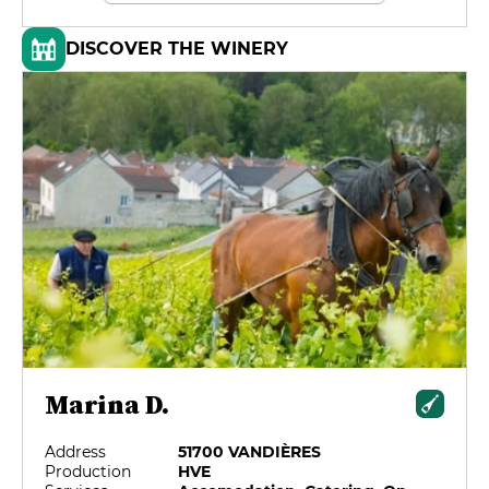
DISCOVER THE WINERY
Marina D.
Address
51700 VANDIÈRES
Production
HVE