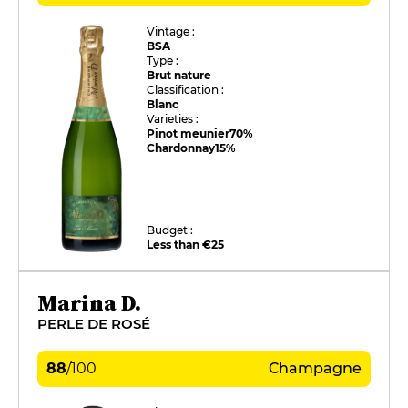
Vintage :
BSA
Type :
Brut nature
Classification :
Blanc
Varieties :
Pinot meunier
70%
Chardonnay
15%
Budget :
Less than €25
Marina D.
PERLE DE ROSÉ
88
/
100
Champagne