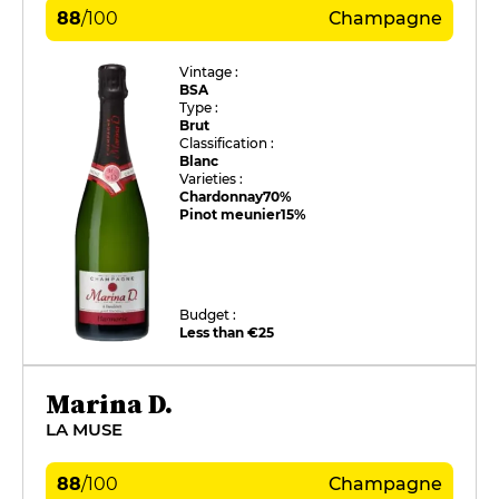
88
/
100
Champagne
Vintage :
BSA
Type :
Brut
Classification :
Blanc
Varieties :
Chardonnay
70%
Pinot meunier
15%
Budget :
Less than €25
Marina D.
LA MUSE
88
/
100
Champagne