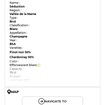
Name :
Séduction
Region :
Vallée de la Marne
Type :
Brut
Classification :
Blanc
Appellation :
Champagne
Year :
BSA
Varieties :
Pinot noir
50%
Chardonnay
50%
Color :
Effervescent blanc
Capacity :
75 cl
Budget :
Less than €25
MAP
© OpenMapTiles © OpenStreetMap
NAVIGATE TO