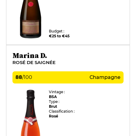
Budget :
€25 to €45
Marina D.
ROSÉ DE SAIGNÉE
88
/
100
Champagne
Vintage :
BSA
Type :
Brut
Classification :
Rosé