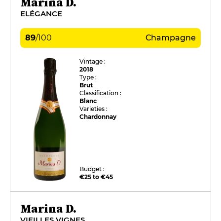
Marina D.
ELÉGANCE
89
/
100
Champagne
Vintage :
2018
Type :
Brut
Classification :
Blanc
Varieties :
Chardonnay
Budget :
€25 to €45
Marina D.
VIEILLES VIGNES