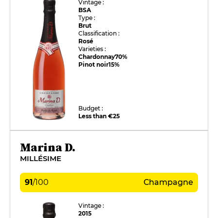
Vintage :
BSA
Type :
Brut
Classification :
Rosé
Varieties :
Chardonnay
70%
Pinot noir
15%
Budget :
Less than €25
Marina D.
MILLÉSIME
91
/
100
Champagne
Vintage :
2015