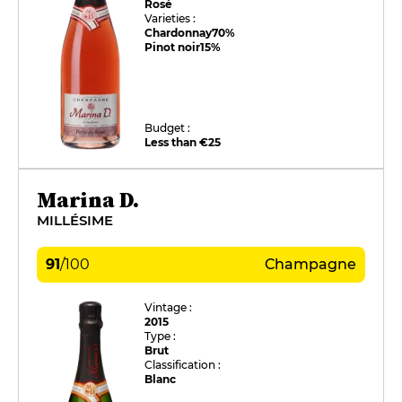
Rosé
Varieties :
Chardonnay
70%
Pinot noir
15%
Budget :
Less than €25
Marina D.
MILLÉSIME
91
/
100
Champagne
Vintage :
2015
Type :
Brut
Classification :
Blanc