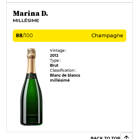
Marina D.
MILLÉSIME
88
/
100
Champagne
Vintage :
2012
Type :
Brut
Classification :
Blanc de blancs
millésimé
BACK TO TOP