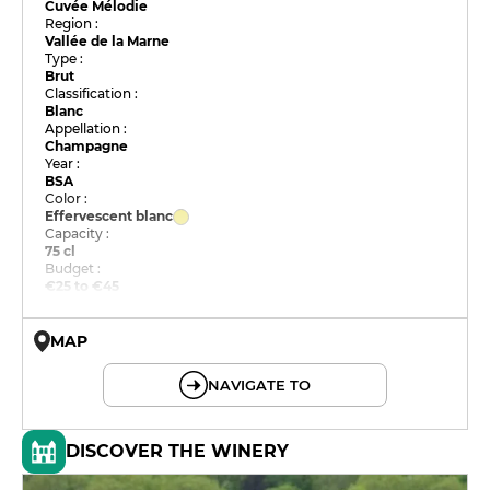
Cuvée Mélodie
Region :
Vallée de la Marne
Type :
Brut
Classification :
Blanc
Appellation :
Champagne
Year :
BSA
Color :
Effervescent blanc
Capacity :
75 cl
Budget :
€25 to €45
MAP
© OpenMapTiles © OpenStreetMap
NAVIGATE TO
DISCOVER THE WINERY