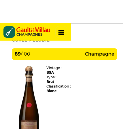
Marina D.
CHAMPAGNES
CUVÉE MÉLODIE
89
/
100
Champagne
Vintage :
BSA
Type :
Brut
Classification :
Blanc