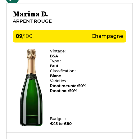
Marina D.
ARPENT ROUGE
89
/
100
Champagne
Vintage :
BSA
Type :
Brut
Classification :
Blanc
Varieties :
Pinot meunier
50%
Pinot noir
50%
Budget :
€45 to €80