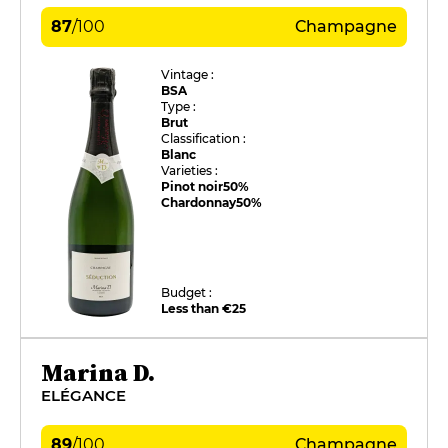
87
/
100
Champagne
Vintage :
BSA
Type :
Brut
Classification :
Blanc
Varieties :
Pinot noir
50%
Chardonnay
50%
Budget :
Less than €25
Marina D.
ELÉGANCE
89
/
100
Champagne