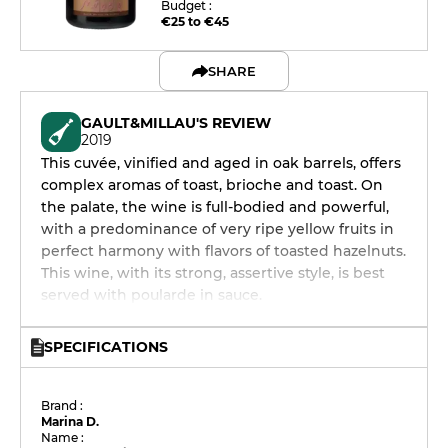
Budget :
€25 to €45
SHARE
GAULT&MILLAU'S REVIEW
2019
This cuvée, vinified and aged in oak barrels, offers
complex aromas of toast, brioche and toast. On
the palate, the wine is full-bodied and powerful,
with a predominance of very ripe yellow fruits in
perfect harmony with flavors of toasted hazelnuts.
This wine, with its strong, assertive style, is best
served with poularde in sauce.
SPECIFICATIONS
Brand :
Marina D.
Name :