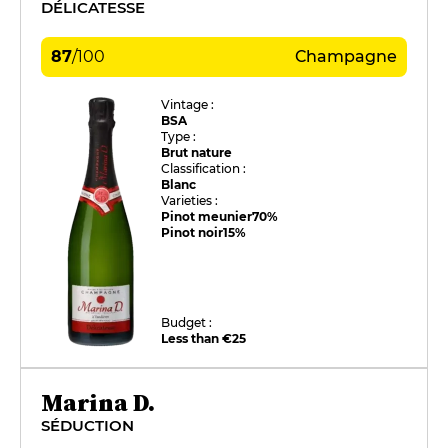
DÉLICATESSE
87
/
100
Champagne
Vintage :
BSA
Type :
Brut nature
Classification :
Blanc
Varieties :
Pinot meunier
70%
Pinot noir
15%
Budget :
Less than €25
Marina D.
SÉDUCTION