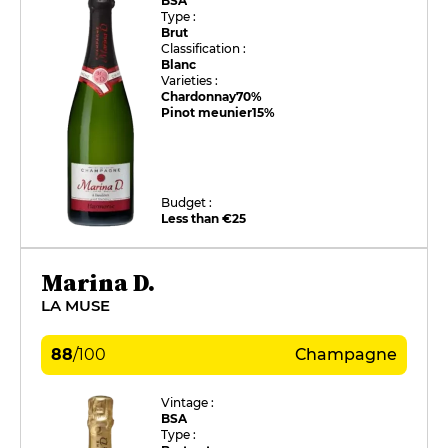
BSA
Type :
Brut
Classification :
Blanc
Varieties :
Chardonnay
70%
Pinot meunier
15%
Budget :
Less than €25
Marina D.
LA MUSE
88
/
100
Champagne
Vintage :
BSA
Type :