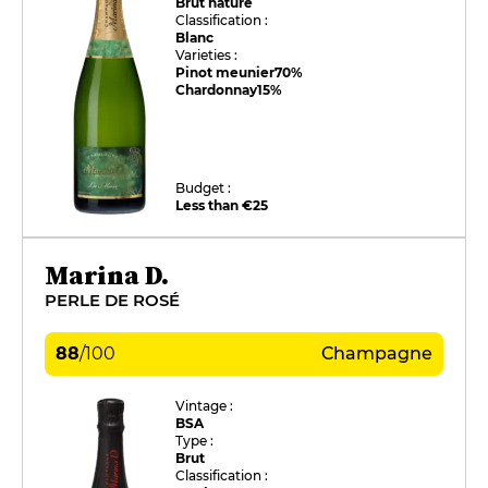
Brut nature
Classification :
Blanc
Varieties :
Pinot meunier
70%
Chardonnay
15%
Budget :
Less than €25
Marina D.
PERLE DE ROSÉ
88
/
100
Champagne
Vintage :
BSA
Type :
Brut
Classification :