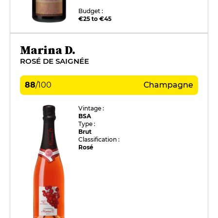
Budget :
€25 to €45
Marina D.
ROSÉ DE SAIGNÉE
88
/
100
Champagne
Vintage :
BSA
Type :
Brut
Classification :
Rosé