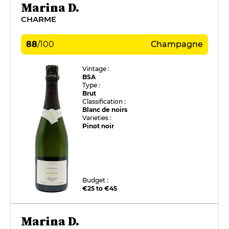
Marina D.
CHARME
88
/
100
Champagne
Vintage :
BSA
Type :
Brut
Classification :
Blanc de noirs
Varieties :
Pinot noir
Budget :
€25 to €45
Marina D.