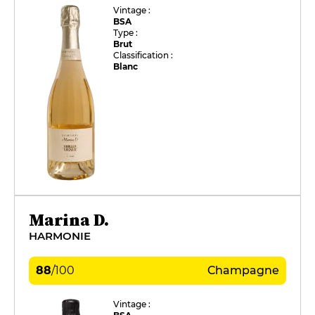
Vintage :
BSA
Type :
Brut
Classification :
Blanc
Marina D.
HARMONIE
88
/
100
Champagne
Vintage :