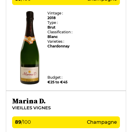
Vintage :
2018
Type :
Brut
Classification :
Blanc
Varieties :
Chardonnay
Budget :
€25 to €45
Marina D.
VIEILLES VIGNES
89
/
100
Champagne