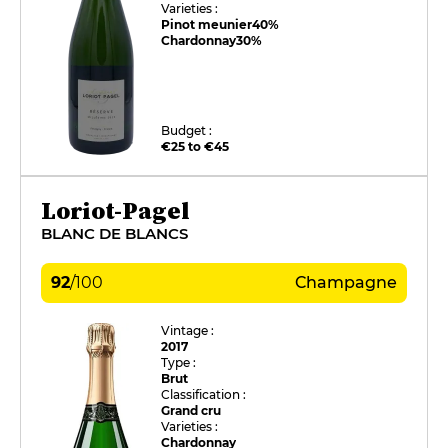
Varieties :
Pinot meunier
40%
Chardonnay
30%
Budget :
€25 to €45
Loriot-Pagel
BLANC DE BLANCS
92
/
100
Champagne
Vintage :
2017
Type :
Brut
Classification :
Grand cru
Varieties :
Chardonnay