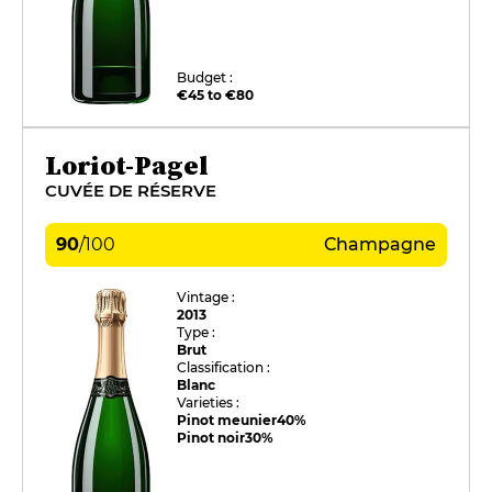
Budget :
€45 to €80
Loriot-Pagel
CUVÉE DE RÉSERVE
90
/
100
Champagne
Vintage :
2013
Type :
Brut
Classification :
Blanc
Varieties :
Pinot meunier
40%
Pinot noir
30%