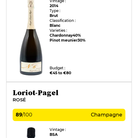
Vintage :
2014
Type :
Brut
Classification :
Blanc
Varieties :
Chardonnay
40%
Pinot meunier
30%
Budget :
€45 to €80
Loriot-Pagel
ROSÉ
89
/
100
Champagne
Vintage :
BSA