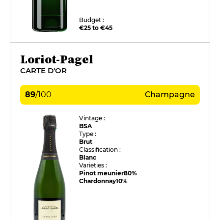
Budget :
€25 to €45
Loriot-Pagel
CARTE D'OR
89
/
100
Champagne
Vintage :
BSA
Type :
Brut
Classification :
Blanc
Varieties :
Pinot meunier
80%
Chardonnay
10%