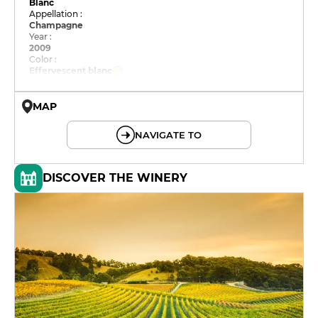
Blanc
Appellation :
Champagne
Year :
2009
Color :
Effervescent blanc
MAP
© OpenMapTiles © OpenStreetMap
NAVIGATE TO
DISCOVER THE WINERY