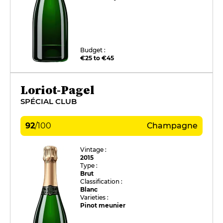
Budget :
€25 to €45
Loriot-Pagel
SPÉCIAL CLUB
92
/
100
Champagne
Vintage :
2015
Type :
Brut
Classification :
Blanc
Varieties :
Pinot meunier