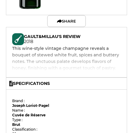
SHARE
GAULT&MILLAU'S REVIEW
2018
This wine-style vintage champagne reveals a
bouquet of stewed white fruit, spices and buttery
notes. The unctuous palate develops flavors of
honey, finishing with a gourmet touch of pastry.
SPECIFICATIONS
Brand :
Joseph Loriot-Pagel
Name :
Cuvée de Réserve
Type :
Brut
Classification :