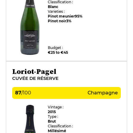
Classification :
Blanc
Varieties :
Pinot meunier
95%
Pinot noir
3%
Budget :
€25 to €45
Loriot-Pagel
CUVÉE DE RÉSERVE
87
/
100
Champagne
Vintage :
2015
Type :
Brut
Classification :
Millésimé