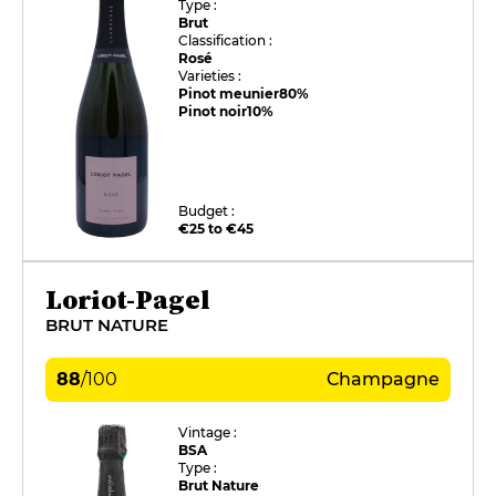
Type :
Brut
Classification :
Rosé
Varieties :
Pinot meunier
80%
Pinot noir
10%
Budget :
€25 to €45
Loriot-Pagel
BRUT NATURE
88
/
100
Champagne
Vintage :
BSA
Type :
Brut Nature