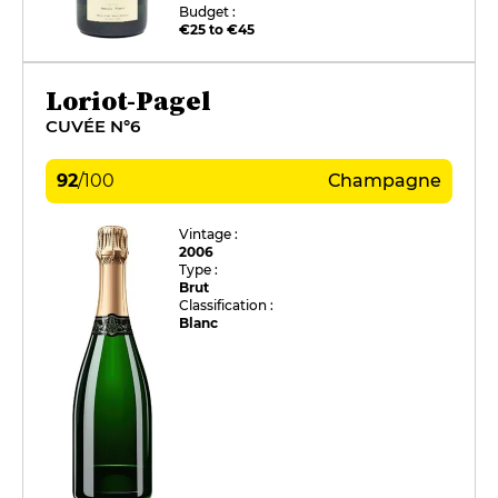
Budget :
€25 to €45
Loriot-Pagel
CUVÉE N°6
92
/
100
Champagne
Vintage :
2006
Type :
Brut
Classification :
Blanc