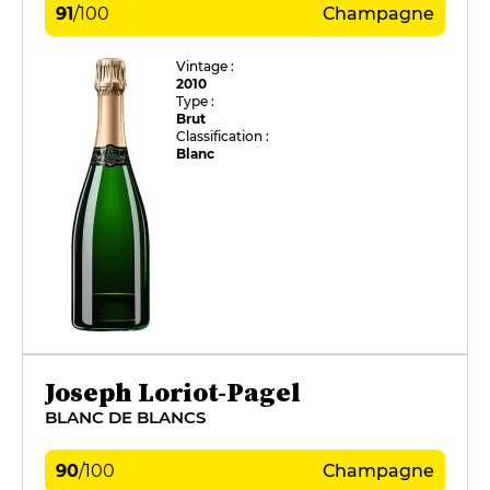
91
/
100
Champagne
Vintage :
2010
Type :
Brut
Classification :
Blanc
Joseph Loriot-Pagel
BLANC DE BLANCS
90
/
100
Champagne