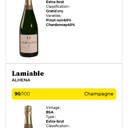
Extra-brut
Classification :
Grand cru
Varieties :
Pinot noir
60%
Chardonnay
40%
Lamiable
ALHENA
90
/
100
Champagne
Vintage :
BSA
Type :
Extra-brut
Classification :