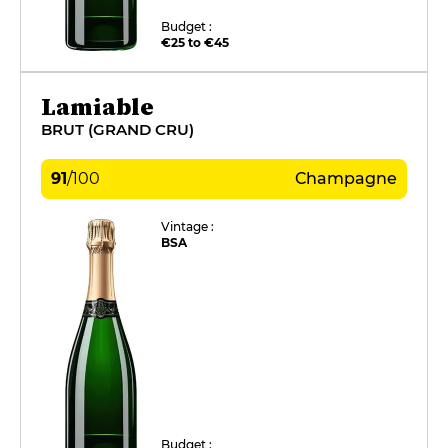
Budget :
€25 to €45
Lamiable
BRUT (GRAND CRU)
91
/
100
Champagne
Vintage :
BSA
Budget :