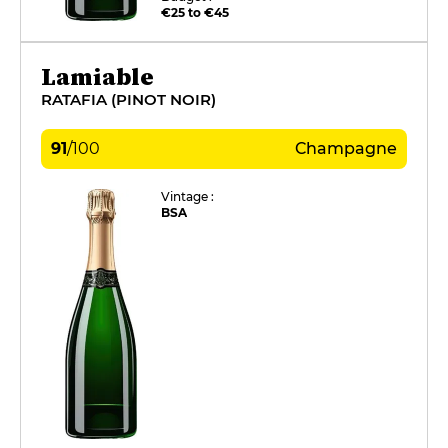
€25 to €45
Lamiable
RATAFIA (PINOT NOIR)
91
/
100
Champagne
Vintage :
BSA