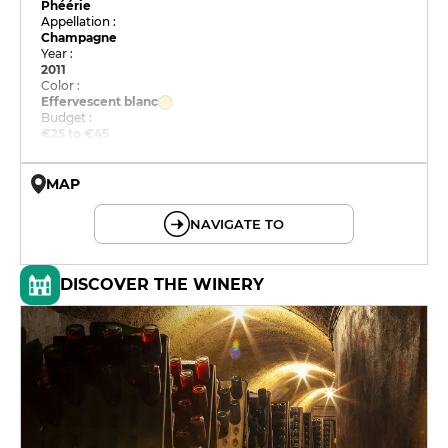
Phéérie
Appellation :
Champagne
Year :
2011
Color :
Effervescent blanc
Budget :
€25 to €45
MAP
© OpenMapTiles © OpenStreetMap
NAVIGATE TO
DISCOVER THE WINERY