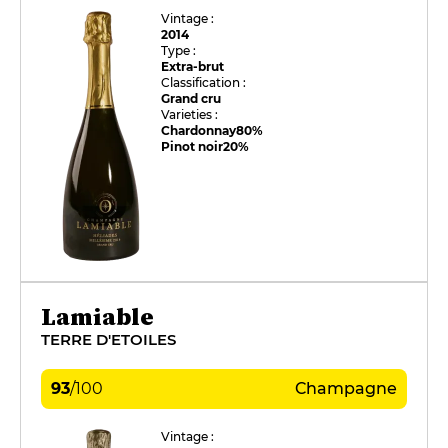
Vintage :
2014
Type :
Extra-brut
Classification :
Grand cru
Varieties :
Chardonnay
80%
Pinot noir
20%
Lamiable
TERRE D'ETOILES
93
/
100
Champagne
Vintage :