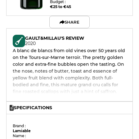
Budget :
€25 to €45
SHARE
GAULT&MILLAU'S REVIEW
2020
A blanc de blancs from old vines over 50 years old
on the Tours-sur-Marne terroir. The pretty golden
color and extra-fine bubbles open the tasting. On
the nose, notes of butter, toast and essence of
yellow fruit blend with complexity. Both full-
bodied and fine, this mature grand cru calls for
fine roasted scallops with just a hint of saffron.
SPECIFICATIONS
Brand :
Lamiable
Name :