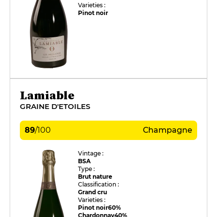
Varieties :
Pinot noir
Lamiable
GRAINE D'ETOILES
89
/
100
Champagne
Vintage :
BSA
Type :
Brut nature
Classification :
Grand cru
Varieties :
Pinot noir
60%
Chardonnay
40%