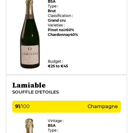
BSA
Type :
Brut
Classification :
Grand cru
Varieties :
Pinot noir
60%
Chardonnay
40%
Budget :
€25 to €45
Lamiable
SOUFFLE D'ETOILES
91
/
100
Champagne
Vintage :
BSA
Type :