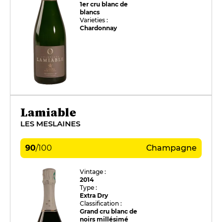
1er cru blanc de
blancs
Varieties :
Chardonnay
Lamiable
LES MESLAINES
90
/
100
Champagne
Vintage :
2014
Type :
Extra Dry
Classification :
Grand cru blanc de
noirs millésimé