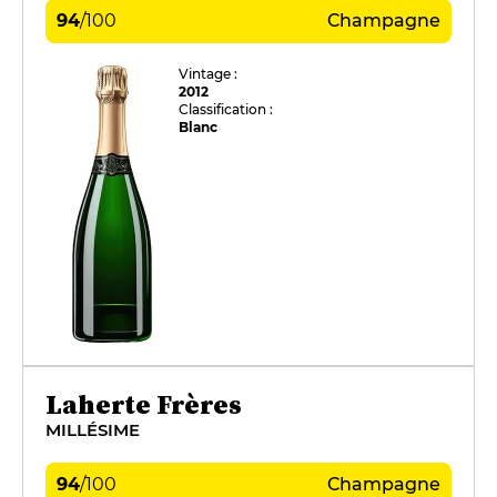
94
/
100
Champagne
Vintage :
2012
Classification :
Blanc
Laherte Frères
MILLÉSIME
94
/
100
Champagne