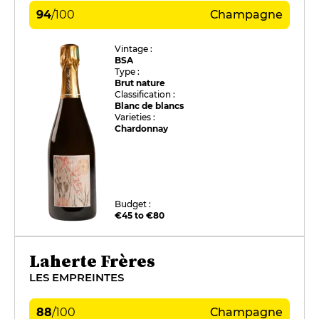
94
/
100
Champagne
Vintage :
BSA
Type :
Brut nature
Classification :
Blanc de blancs
Varieties :
Chardonnay
Budget :
€45 to €80
Laherte Frères
LES EMPREINTES
88
/
100
Champagne