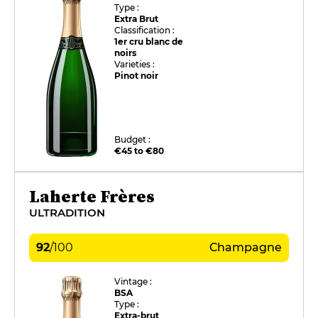
Type :
Extra Brut
Classification :
1er cru blanc de
noirs
Varieties :
Pinot noir
Budget :
€45 to €80
Laherte Frères
ULTRADITION
92
/
100
Champagne
Vintage :
BSA
Type :
Extra-brut