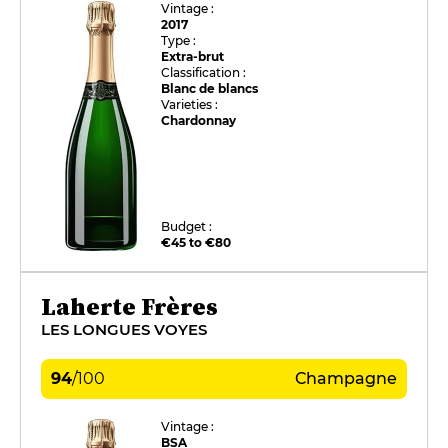
Vintage :
2017
Type :
Extra-brut
Classification :
Blanc de blancs
Varieties :
Chardonnay
Budget :
€45 to €80
Laherte Frères
LES LONGUES VOYES
94
/
100
Champagne
Vintage :
BSA