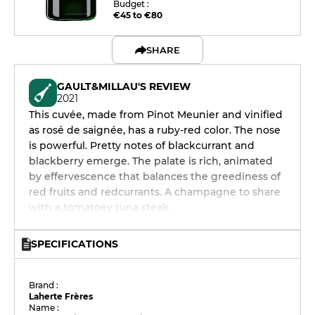
Budget :
€45 to €80
SHARE
GAULT&MILLAU'S REVIEW
2021
This cuvée, made from Pinot Meunier and vinified
as rosé de saignée, has a ruby-red color. The nose
is powerful. Pretty notes of blackcurrant and
blackberry emerge. The palate is rich, animated
by effervescence that balances the greediness of
red fruits and redcurrants. A champagne to share
with a tomatoey tuna steak.
SPECIFICATIONS
Brand :
Laherte Frères
Name :