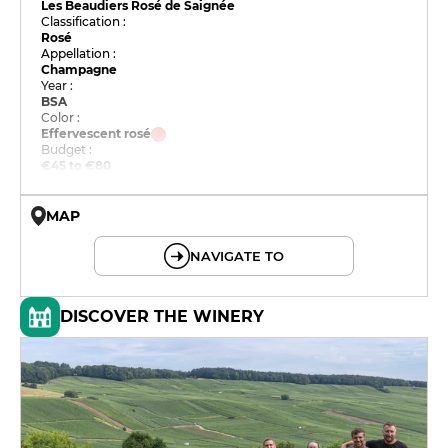
Les Beaudiers Rosé de Saignée
Classification :
Rosé
Appellation :
Champagne
Year :
BSA
Color :
Effervescent rosé
Budget :
€45 to €80
MAP
© OpenMapTiles © OpenStreetMap
NAVIGATE TO
DISCOVER THE WINERY