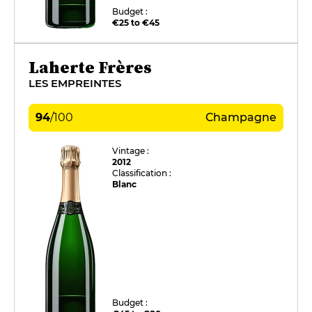
Budget :
€25 to €45
Laherte Frères
LES EMPREINTES
94
/
100
Champagne
Vintage :
2012
Classification :
Blanc
Budget :