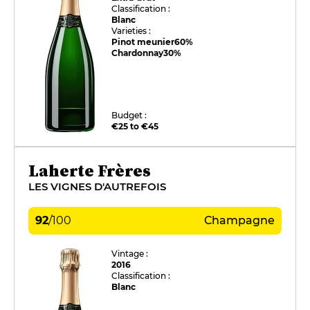
Classification :
Blanc
Varieties :
Pinot meunier
60%
Chardonnay
30%
Budget :
€25 to €45
Laherte Frères
LES VIGNES D'AUTREFOIS
92
/
100
Champagne
Vintage :
2016
Classification :
Blanc