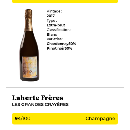
Vintage :
2017
Type :
Extra-brut
Classification :
Blanc
Varieties :
Chardonnay
50%
Pinot noir
50%
Laherte Frères
LES GRANDES CRAYÈRES
94
/
100
Champagne