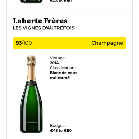
€45 to €80
Laherte Frères
LES VIGNES D'AUTREFOIS
93
/
100
Champagne
Vintage :
2014
Classification :
Blanc de noirs
millésimé
Budget :
€45 to €80