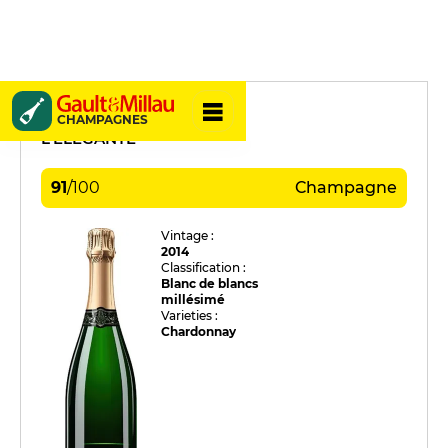
L & S Cheurlin
CHAMPAGNES
L'ELÉGANTE
91
/
100
Champagne
Vintage :
2014
Classification :
Blanc de blancs
millésimé
Varieties :
Chardonnay