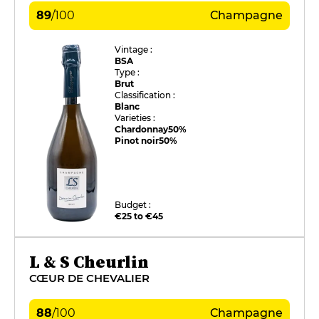
89
/
100
Champagne
Vintage :
BSA
Type :
Brut
Classification :
Blanc
Varieties :
Chardonnay
50%
Pinot noir
50%
Budget :
€25 to €45
L & S Cheurlin
CŒUR DE CHEVALIER
88
/
100
Champagne