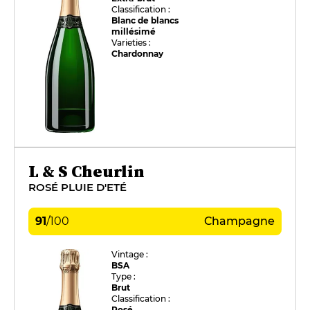
Classification :
Blanc de blancs
millésimé
Varieties :
Chardonnay
L & S Cheurlin
ROSÉ PLUIE D'ETÉ
91
/
100
Champagne
Vintage :
BSA
Type :
Brut
Classification :
Rosé