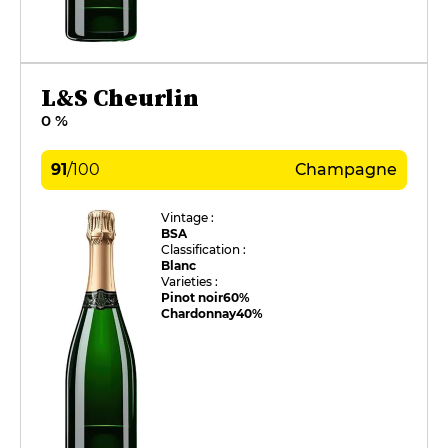
L&S Cheurlin
0 %
91
/
100
Champagne
Vintage :
BSA
Classification :
Blanc
Varieties :
Pinot noir
60%
Chardonnay
40%