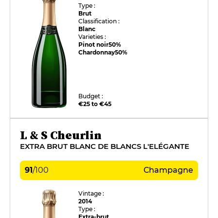
Type :
Brut
Classification :
Blanc
Varieties :
Pinot noir
50%
Chardonnay
50%
Budget :
€25 to €45
L & S Cheurlin
EXTRA BRUT BLANC DE BLANCS L'ELÉGANTE
91
/
100
Champagne
Vintage :
2014
Type :
Extra-brut