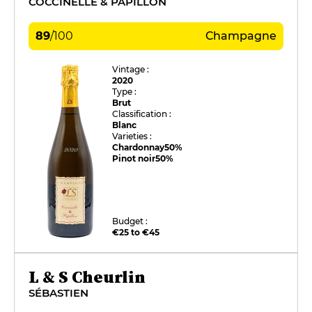
COCCINELLE & PAPILLON
89
/
100
Champagne
Vintage :
2020
Type :
Brut
Classification :
Blanc
Varieties :
Chardonnay
50%
Pinot noir
50%
Budget :
€25 to €45
L & S Cheurlin
SÉBASTIEN