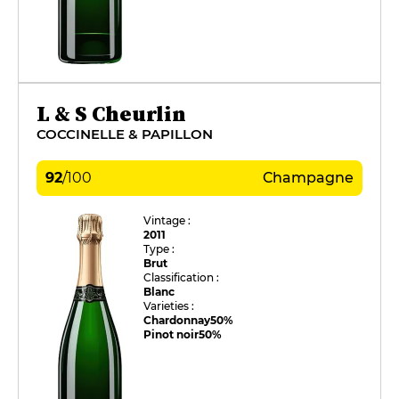
L & S Cheurlin
COCCINELLE & PAPILLON
92
/
100
Champagne
Vintage :
2011
Type :
Brut
Classification :
Blanc
Varieties :
Chardonnay
50%
Pinot noir
50%