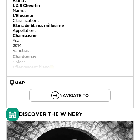
Brand :
L & S Cheurlin
Name :
L'Elégante
Classification :
Blanc de blancs millésimé
Appellation :
Champagne
Year :
2014
Varieties :
Chardonnay
Color :
Effervescent blanc
MAP
© OpenMapTiles © OpenStreetMap
NAVIGATE TO
DISCOVER THE WINERY