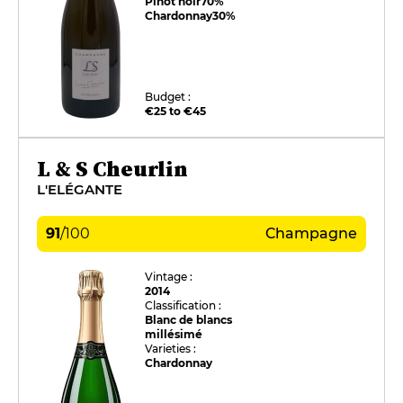
Pinot noir
70%
Chardonnay
30%
Budget :
€25 to €45
L & S Cheurlin
L'ELÉGANTE
91
/
100
Champagne
Vintage :
2014
Classification :
Blanc de blancs
millésimé
Varieties :
Chardonnay