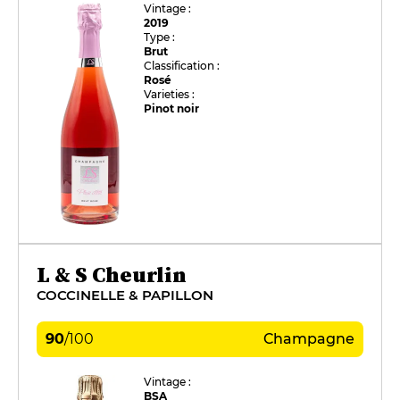
Vintage :
2019
Type :
Brut
Classification :
Rosé
Varieties :
Pinot noir
L & S Cheurlin
COCCINELLE & PAPILLON
90
/
100
Champagne
Vintage :
BSA