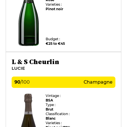
Varieties :
Pinot noir
Budget :
€25 to €45
L & S Cheurlin
LUCIE
90
/
100
Champagne
Vintage :
BSA
Type :
Brut
Classification :
Blanc
Varieties :