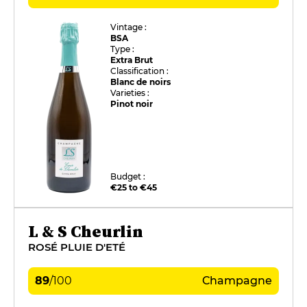
Vintage :
BSA
Type :
Extra Brut
Classification :
Blanc de noirs
Varieties :
Pinot noir
Budget :
€25 to €45
L & S Cheurlin
ROSÉ PLUIE D'ETÉ
89
/
100
Champagne