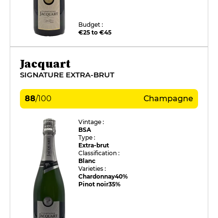
Budget :
€25 to €45
Jacquart
SIGNATURE EXTRA-BRUT
88
/
100
Champagne
Vintage :
BSA
Type :
Extra-brut
Classification :
Blanc
Varieties :
Chardonnay
40%
Pinot noir
35%