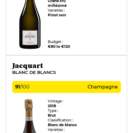
Grand cru
millésimé
Varieties :
Pinot noir
Budget :
€80 to €120
Jacquart
BLANC DE BLANCS
91
/
100
Champagne
Vintage :
2018
Type :
Brut
Classification :
Blanc de blancs
Varieties :