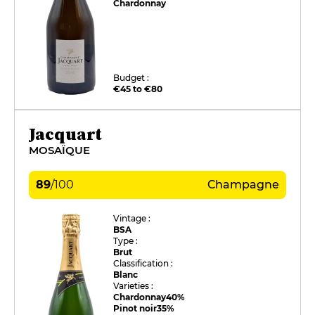
Chardonnay
Budget :
€45 to €80
Jacquart
MOSAÏQUE
89
/
100
Champagne
Vintage :
BSA
Type :
Brut
Classification :
Blanc
Varieties :
Chardonnay
40%
Pinot noir
35%