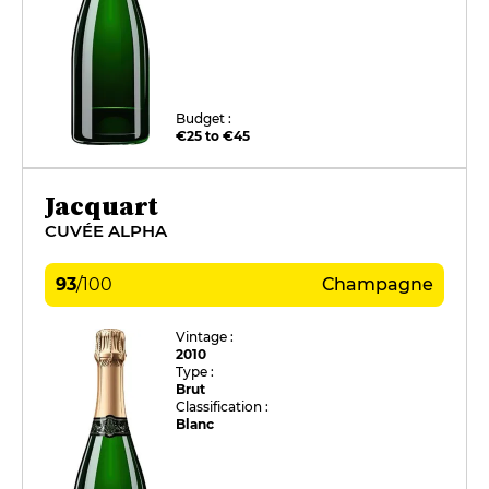
Budget :
€25 to €45
Jacquart
CUVÉE ALPHA
93
/
100
Champagne
Vintage :
2010
Type :
Brut
Classification :
Blanc