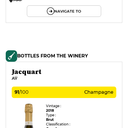
© OpenMapTiles © OpenStreetMap
NAVIGATE TO
BOTTLES FROM THE WINERY
Jacquart
AŸ
91
/
100
Champagne
Vintage :
2018
Type :
Brut
Classification :