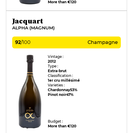
More than €120
Jacquart
ALPHA (MAGNUM)
92
/
100
Champagne
Vintage :
2012
Type :
Extra-brut
Classification :
1er cru millésimé
Varieties :
Chardonnay
53%
Pinot noir
47%
Budget :
More than €120