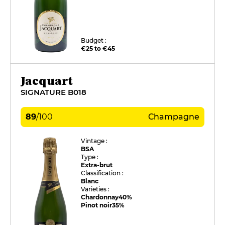
Budget :
€25 to €45
Jacquart
SIGNATURE B018
89
/
100
Champagne
Vintage :
BSA
Type :
Extra-brut
Classification :
Blanc
Varieties :
Chardonnay
40%
Pinot noir
35%