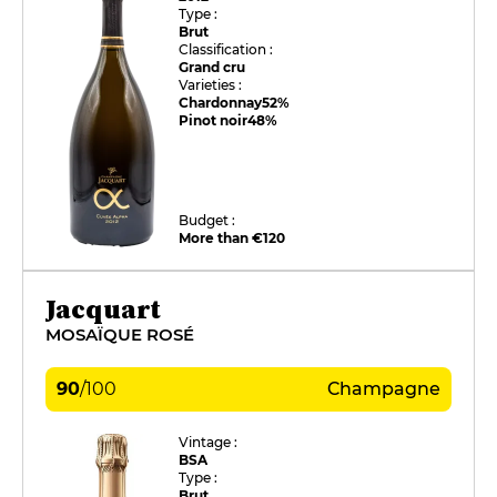
Type :
Brut
Classification :
Grand cru
Varieties :
Chardonnay
52%
Pinot noir
48%
Budget :
More than €120
Jacquart
MOSAÏQUE ROSÉ
90
/
100
Champagne
Vintage :
BSA
Type :
Brut