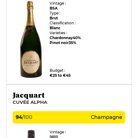
Vintage :
BSA
Type :
Brut
Classification :
Blanc
Varieties :
Chardonnay
40%
Pinot noir
35%
Budget :
€25 to €45
Jacquart
CUVÉE ALPHA
94
/
100
Champagne
Vintage :
2012