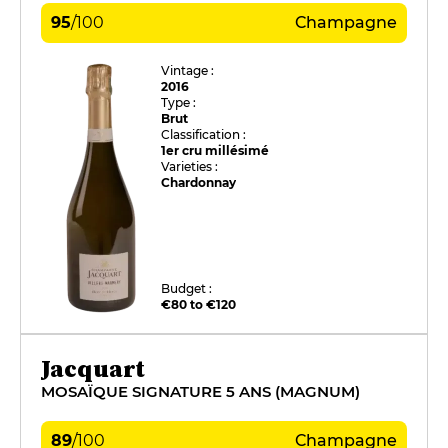
95
/
100
Champagne
Vintage :
2016
Type :
Brut
Classification :
1er cru millésimé
Varieties :
Chardonnay
Budget :
€80 to €120
Jacquart
MOSAÏQUE SIGNATURE 5 ANS (MAGNUM)
89
/
100
Champagne