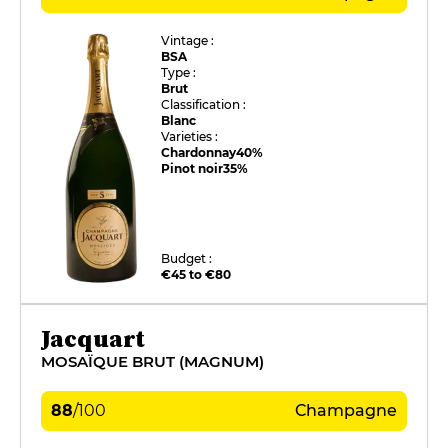
Vintage :
BSA
Type :
Brut
Classification :
Blanc
Varieties :
Chardonnay
40%
Pinot noir
35%
Budget :
€45 to €80
Jacquart
MOSAÏQUE BRUT (MAGNUM)
88
/
100
Champagne