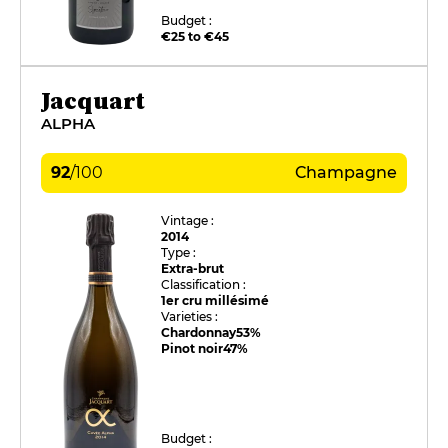
Budget :
€25 to €45
Jacquart
ALPHA
92
/
100
Champagne
Vintage :
2014
Type :
Extra-brut
Classification :
1er cru millésimé
Varieties :
Chardonnay
53%
Pinot noir
47%
Budget :