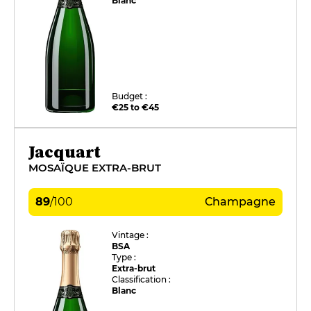
Blanc
Budget :
€25 to €45
Jacquart
MOSAÏQUE EXTRA-BRUT
89
/
100
Champagne
Vintage :
BSA
Type :
Extra-brut
Classification :
Blanc