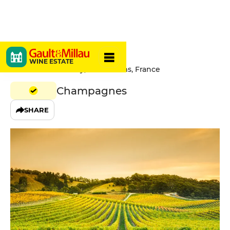
Jacquart
WINE ESTATE
34 Boulevard Lundy, 51100 Reims, France
Champagnes
SHARE