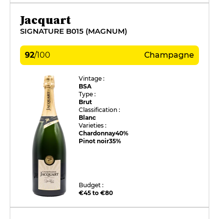
Jacquart
SIGNATURE B015 (MAGNUM)
92
/
100
Champagne
Vintage :
BSA
Type :
Brut
Classification :
Blanc
Varieties :
Chardonnay
40%
Pinot noir
35%
Budget :
€45 to €80