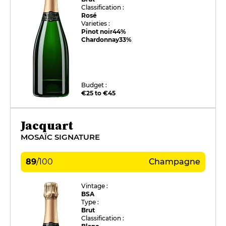
Classification :
Rosé
Varieties :
Pinot noir
44%
Chardonnay
33%
Budget :
€25 to €45
Jacquart
MOSAÏC SIGNATURE
89
/
100
Champagne
Vintage :
BSA
Type :
Brut
Classification :