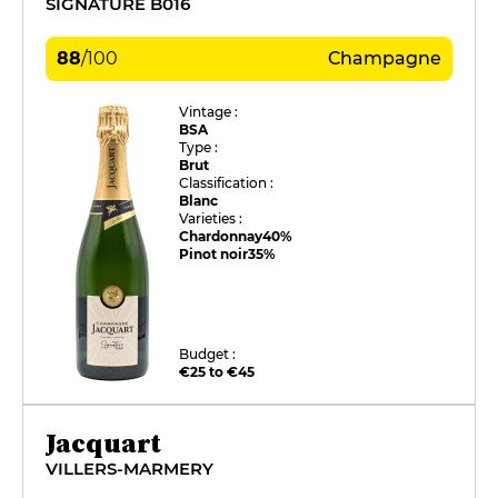
SIGNATURE B016
88
/
100
Champagne
Vintage :
BSA
Type :
Brut
Classification :
Blanc
Varieties :
Chardonnay
40%
Pinot noir
35%
Budget :
€25 to €45
Jacquart
VILLERS-MARMERY