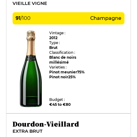
VIEILLE VIGNE
91
/
100
Champagne
Vintage :
2012
Type :
Brut
Classification :
Blanc de noirs
millésimé
Varieties :
Pinot meunier
75%
Pinot noir
25%
Budget :
€45 to €80
Dourdon-Vieillard
EXTRA BRUT