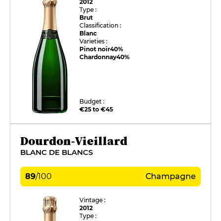
2012
Type :
Brut
Classification :
Blanc
Varieties :
Pinot noir
40%
Chardonnay
40%
Budget :
€25 to €45
Dourdon-Vieillard
BLANC DE BLANCS
89
/
100
Champagne
Vintage :
2012
Type :