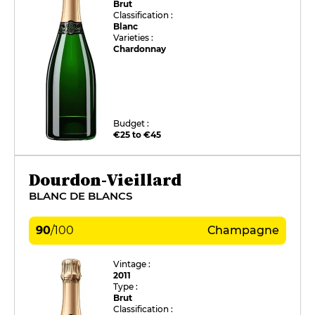
Brut
Classification :
Blanc
Varieties :
Chardonnay
Budget :
€25 to €45
Dourdon-Vieillard
BLANC DE BLANCS
90
/
100
Champagne
Vintage :
2011
Type :
Brut
Classification :