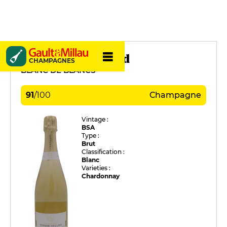
Dourdon Vieillard
CHAMPAGNES
BLANC DE BLANCS
91
/
100
Champagne
Vintage :
BSA
Type :
Brut
Classification :
Blanc
Varieties :
Chardonnay