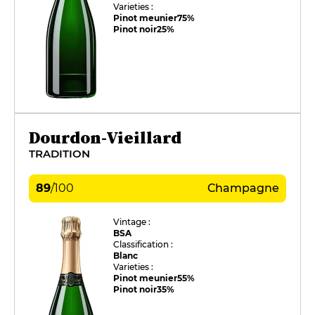
Varieties :
Pinot meunier
75%
Pinot noir
25%
Dourdon-Vieillard
TRADITION
89
/
100
Champagne
Vintage :
BSA
Classification :
Blanc
Varieties :
Pinot meunier
55%
Pinot noir
35%