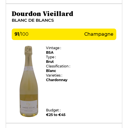
Dourdon Vieillard
BLANC DE BLANCS
91
/
100
Champagne
Vintage :
BSA
Type :
Brut
Classification :
Blanc
Varieties :
Chardonnay
Budget :
€25 to €45