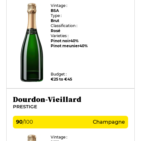
Vintage :
BSA
Type :
Brut
Classification :
Rosé
Varieties :
Pinot noir
40%
Pinot meunier
40%
Budget :
€25 to €45
Dourdon-Vieillard
PRESTIGE
90
/
100
Champagne
Vintage :