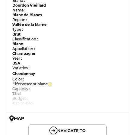
Brand :
Dourdon Vieillard
Name :
Blanc de Blancs
Region :
Vallée de la Marne
Type :
Brut
Classification :
Blanc
Appellation :
Champagne
Year :
BSA
Varieties :
Chardonnay
Color :
Effervescent blanc
Capacity :
75 cl
Budget :
€25 to €45
MAP
© OpenMapTiles © OpenStreetMap
NAVIGATE TO