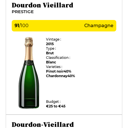
Dourdon Vieillard
PRESTIGE
91
/
100
Champagne
Vintage :
2015
Type :
Brut
Classification :
Blanc
Varieties :
Pinot noir
40%
Chardonnay
40%
Budget :
€25 to €45
Dourdon-Vieillard