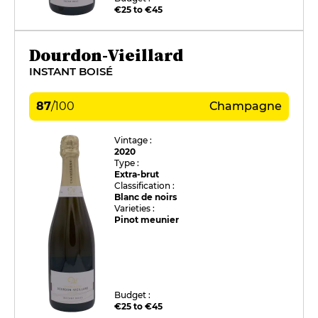
€25 to €45
Dourdon-Vieillard
INSTANT BOISÉ
87
/
100
Champagne
Vintage :
2020
Type :
Extra-brut
Classification :
Blanc de noirs
Varieties :
Pinot meunier
Budget :
€25 to €45