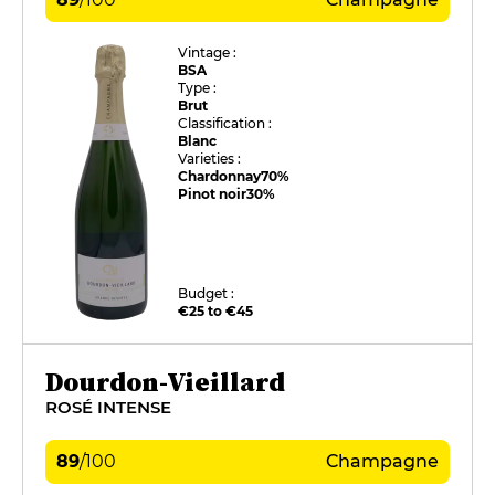
Vintage :
BSA
Type :
Brut
Classification :
Blanc
Varieties :
Chardonnay
70%
Pinot noir
30%
Budget :
€25 to €45
Dourdon-Vieillard
ROSÉ INTENSE
89
/
100
Champagne