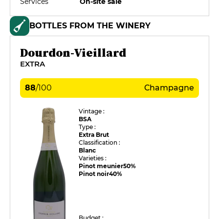
Services
On-site sale
BOTTLES FROM THE WINERY
Dourdon-Vieillard
EXTRA
88
/
100
Champagne
Vintage :
BSA
Type :
Extra Brut
Classification :
Blanc
Varieties :
Pinot meunier
50%
Pinot noir
40%
Budget :