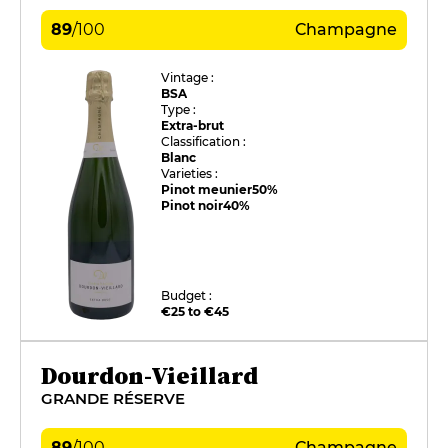
89
/
100
Champagne
Vintage :
BSA
Type :
Extra-brut
Classification :
Blanc
Varieties :
Pinot meunier
50%
Pinot noir
40%
Budget :
€25 to €45
Dourdon-Vieillard
GRANDE RÉSERVE
89
/
100
Champagne