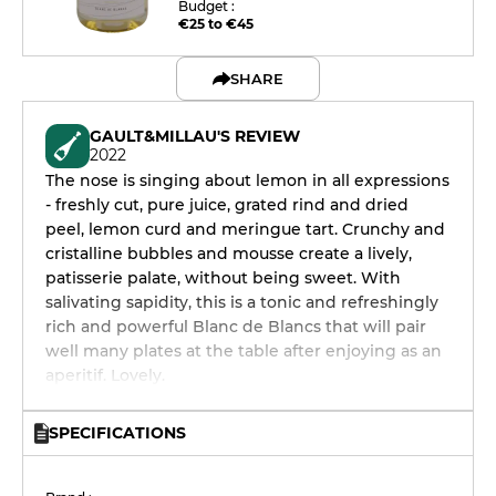
Budget :
€25 to €45
SHARE
GAULT&MILLAU'S REVIEW
2022
The nose is singing about lemon in all expressions
- freshly cut, pure juice, grated rind and dried
peel, lemon curd and meringue tart. Crunchy and
cristalline bubbles and mousse create a lively,
patisserie palate, without being sweet. With
salivating sapidity, this is a tonic and refreshingly
rich and powerful Blanc de Blancs that will pair
well many plates at the table after enjoying as an
aperitif. Lovely.
SPECIFICATIONS