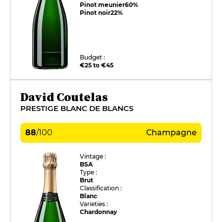
Pinot meunier
60%
Pinot noir
22%
Budget :
€25 to €45
David Coutelas
PRESTIGE BLANC DE BLANCS
88
/
100
Champagne
Vintage :
BSA
Type :
Brut
Classification :
Blanc
Varieties :
Chardonnay