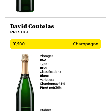
David Coutelas
PRESTIGE
91
/
100
Champagne
Vintage :
BSA
Type :
Brut
Classification :
Blanc
Varieties :
Chardonnay
48%
Pinot noir
36%
Budget :