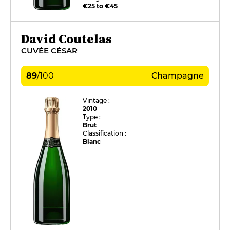
€25 to €45
David Coutelas
CUVÉE CÉSAR
89
/
100
Champagne
Vintage :
2010
Type :
Brut
Classification :
Blanc