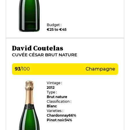
Budget :
€25 to €45
David Coutelas
CUVÉE CÉSAR BRUT NATURE
93
/
100
Champagne
Vintage :
2012
Type :
Brut nature
Classification :
Blanc
Varieties :
Chardonnay
66%
Pinot noir
34%