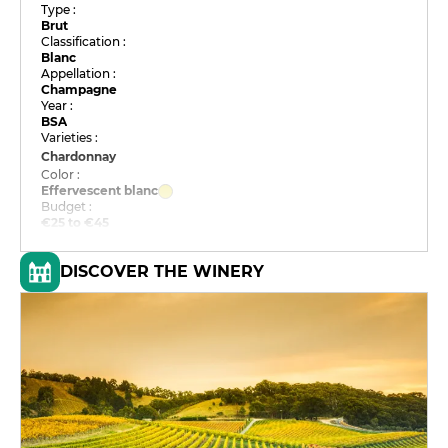
Type :
Brut
Classification :
Blanc
Appellation :
Champagne
Year :
BSA
Varieties :
Chardonnay
Color :
Effervescent blanc
Budget :
€25 to €45
DISCOVER THE WINERY