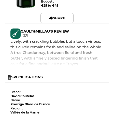
Budget :
€25 to €45
SHARE
GAULT&MILLAU'S REVIEW
2021
Lively, with crackling bubbles but a touch vinous,
this cuvée remains fresh and saline on the whole.
A true Chardonnay, between floral and fresh
butter, with a finely spiced lingering finish that
calls for a fine andouillette de Troyes.
SPECIFICATIONS
Brand :
David Coutelas
Name :
Prestige Blanc de Blancs
Region :
Vallée de la Marne