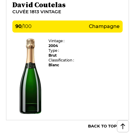
David Coutelas
CUVÉE 1813 VINTAGE
90
/
100
Champagne
Vintage :
2004
Type :
Brut
Classification :
Blanc
BACK TO TOP