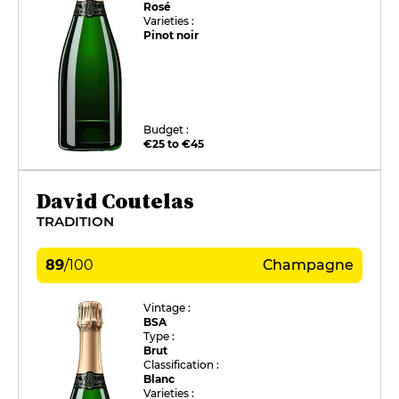
Rosé
Varieties :
Pinot noir
Budget :
€25 to €45
David Coutelas
TRADITION
89
/
100
Champagne
Vintage :
BSA
Type :
Brut
Classification :
Blanc
Varieties :