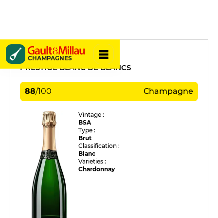
David Coutelas
CHAMPAGNES
PRESTIGE BLANC DE BLANCS
88
/
100
Champagne
Vintage :
BSA
Type :
Brut
Classification :
Blanc
Varieties :
Chardonnay