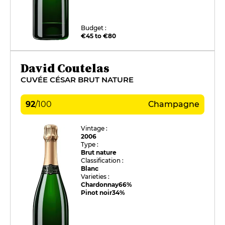
Budget :
€45 to €80
David Coutelas
CUVÉE CÉSAR BRUT NATURE
92
/
100
Champagne
Vintage :
2006
Type :
Brut nature
Classification :
Blanc
Varieties :
Chardonnay
66%
Pinot noir
34%