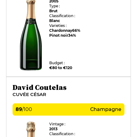
2005
Type :
Brut
Classification :
Blanc
Varieties :
Chardonnay
66%
Pinot noir
34%
Budget :
€80 to €120
David Coutelas
CUVÉE CÉSAR
89
/
100
Champagne
Vintage :
2013
Classification :