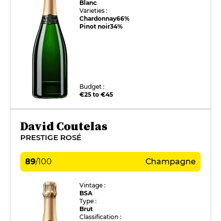
Blanc
Varieties :
Chardonnay
66%
Pinot noir
34%
Budget :
€25 to €45
David Coutelas
PRESTIGE ROSÉ
89
/
100
Champagne
Vintage :
BSA
Type :
Brut
Classification :