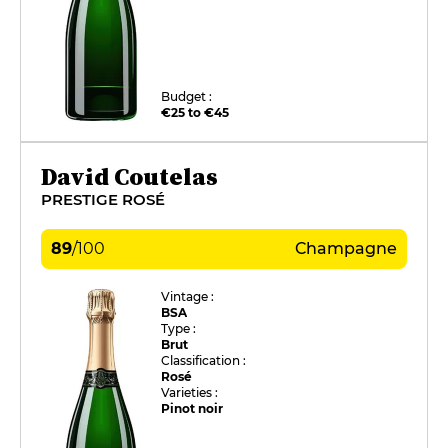
Budget :
€25 to €45
David Coutelas
PRESTIGE ROSÉ
89
/
100
Champagne
Vintage :
BSA
Type :
Brut
Classification :
Rosé
Varieties :
Pinot noir