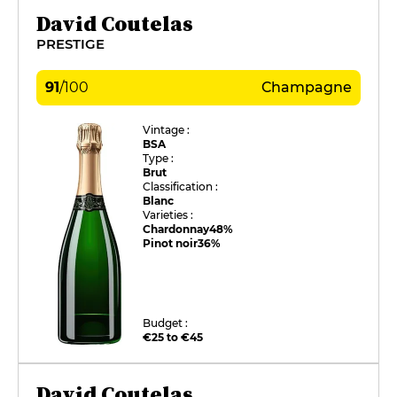
David Coutelas
PRESTIGE
91
/
100
Champagne
Vintage :
BSA
Type :
Brut
Classification :
Blanc
Varieties :
Chardonnay
48%
Pinot noir
36%
Budget :
€25 to €45
David Coutelas