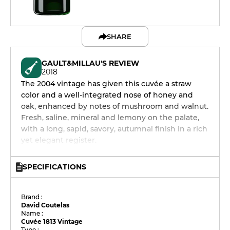
SHARE
GAULT&MILLAU'S REVIEW
2018
The 2004 vintage has given this cuvée a straw
color and a well-integrated nose of honey and
oak, enhanced by notes of mushroom and walnut.
Fresh, saline, mineral and lemony on the palate,
with a long, sapid, savory, autumnal finish in a rich
yet elegant register.
SPECIFICATIONS
Brand :
David Coutelas
Name :
Cuvée 1813 Vintage
Type :