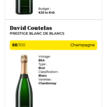
Budget :
€25 to €45
David Coutelas
PRESTIGE BLANC DE BLANCS
88
/
100
Champagne
Vintage :
BSA
Type :
Brut
Classification :
Blanc
Varieties :
Chardonnay