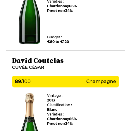
Varieties :
Chardonnay
66%
Pinot noir
34%
Budget :
€80 to €120
David Coutelas
CUVÉE CÉSAR
89
/
100
Champagne
Vintage :
2013
Classification :
Blanc
Varieties :
Chardonnay
66%
Pinot noir
34%