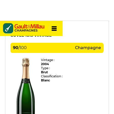
David Coutelas
CHAMPAGNES
CUVÉE 1813 VINTAGE
90
/
100
Champagne
Vintage :
2004
Type :
Brut
Classification :
Blanc