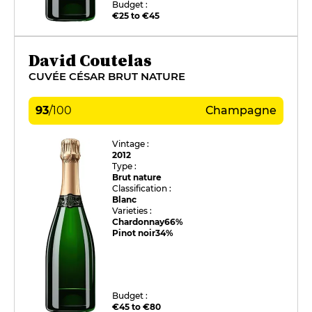
Budget :
€25 to €45
David Coutelas
CUVÉE CÉSAR BRUT NATURE
93
/
100
Champagne
Vintage :
2012
Type :
Brut nature
Classification :
Blanc
Varieties :
Chardonnay
66%
Pinot noir
34%
Budget :
€45 to €80