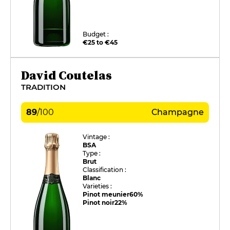
Budget :
€25 to €45
David Coutelas
TRADITION
89
/
100
Champagne
Vintage :
BSA
Type :
Brut
Classification :
Blanc
Varieties :
Pinot meunier
60%
Pinot noir
22%