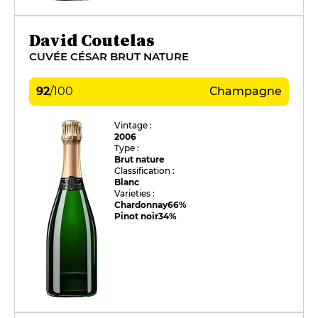
David Coutelas
CUVÉE CÉSAR BRUT NATURE
92
/
100
Champagne
Vintage :
2006
Type :
Brut nature
Classification :
Blanc
Varieties :
Chardonnay
66%
Pinot noir
34%