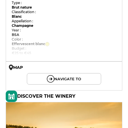
Type :
Brut nature
Classification :
Blanc
Appellation :
Champagne
Year :
BSA
Color :
Effervescent blanc
Budget :
€25 to €45
MAP
© OpenMapTiles © OpenStreetMap
NAVIGATE TO
DISCOVER THE WINERY