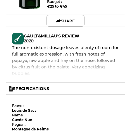
Budget :
€25 to €45
SHARE
GAULT&MILLAU'S REVIEW
2020
The non-existent dosage leaves plenty of room for
full aromatic expression, with fresh notes of
papaya, raw apple and hay on the nose, followed
by citrus fruit on the palate. Very appetizing
bubbles.
SPECIFICATIONS
Brand :
Louis de Sacy
Name :
Cuvée Nue
Region :
Montagne de Reims