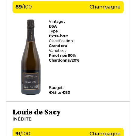
89
/
100
Champagne
Vintage :
BSA
Type :
Extra-brut
Classification :
Grand cru
Varieties :
Pinot noir
80%
Chardonnay
20%
Budget :
€45 to €80
Louis de Sacy
INÉDITE
91
/
100
Champagne