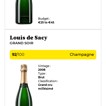
Budget :
€25 to €45
Louis de Sacy
GRAND SOIR
92
/
100
Champagne
Vintage :
2008
Type :
Brut
Classification :
Grand cru
millésimé