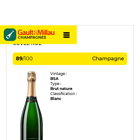
Louis de Sacy
CHAMPAGNES
CUVÉE NUE
89
/
100
Champagne
Vintage :
BSA
Type :
Brut nature
Classification :
Blanc