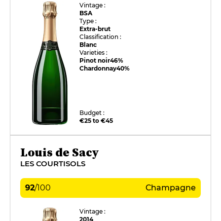
Vintage :
BSA
Type :
Extra-brut
Classification :
Blanc
Varieties :
Pinot noir
46%
Chardonnay
40%
Budget :
€25 to €45
Louis de Sacy
LES COURTISOLS
92
/
100
Champagne
Vintage :
2014