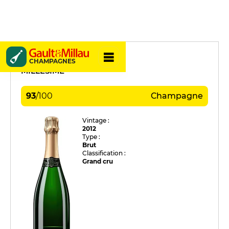
Godmé Sabine
CHAMPAGNES
MILLÉSIME
93
/
100
Champagne
Vintage :
2012
Type :
Brut
Classification :
Grand cru