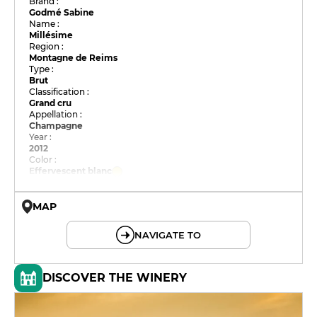
Brand :
Godmé Sabine
Name :
Millésime
Region :
Montagne de Reims
Type :
Brut
Classification :
Grand cru
Appellation :
Champagne
Year :
2012
Color :
Effervescent blanc
MAP
© OpenMapTiles © OpenStreetMap
NAVIGATE TO
DISCOVER THE WINERY