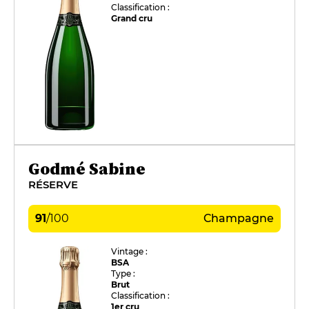
Classification :
Grand cru
Godmé Sabine
RÉSERVE
91
/
100
Champagne
Vintage :
BSA
Type :
Brut
Classification :
1er cru