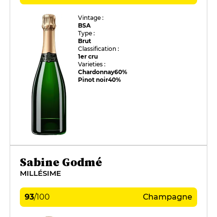
Vintage :
BSA
Type :
Brut
Classification :
1er cru
Varieties :
Chardonnay
60%
Pinot noir
40%
Sabine Godmé
MILLÉSIME
93
/
100
Champagne