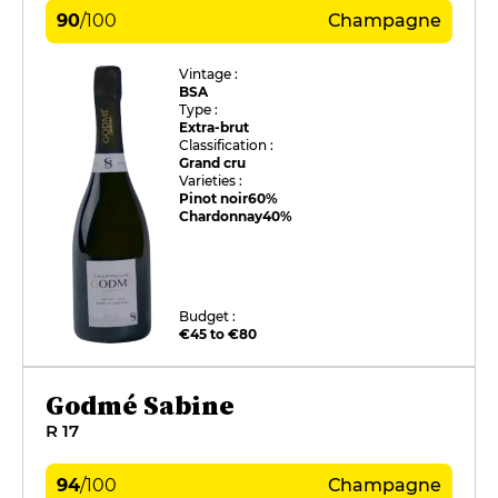
90
/
100
Champagne
Vintage :
BSA
Type :
Extra-brut
Classification :
Grand cru
Varieties :
Pinot noir
60%
Chardonnay
40%
Budget :
€45 to €80
Godmé Sabine
R 17
94
/
100
Champagne