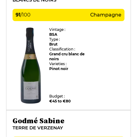
91
/
100
Champagne
Vintage :
BSA
Type :
Brut
Classification :
Grand cru blanc de
noirs
Varieties :
Pinot noir
Budget :
€45 to €80
Godmé Sabine
TERRE DE VERZENAY