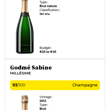
Type :
Brut nature
Classification :
1er cru
Budget :
€25 to €45
Godmé Sabine
MILLÉSIME
93
/
100
Champagne
Vintage :
2012
Type :
Brut