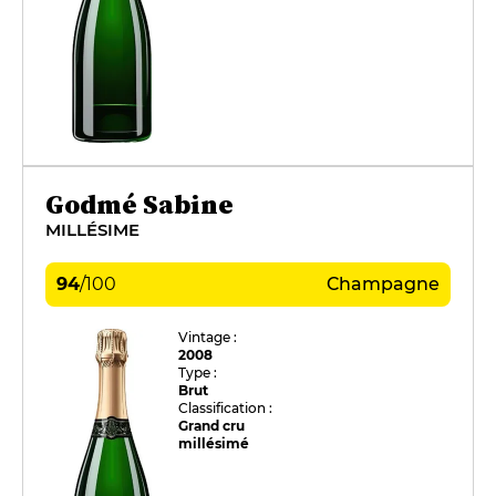
Godmé Sabine
MILLÉSIME
94
/
100
Champagne
Vintage :
2008
Type :
Brut
Classification :
Grand cru
millésimé