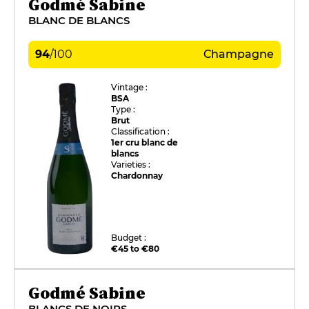
Godmé Sabine
BLANC DE BLANCS
94
/
100
Champagne
Vintage :
BSA
Type :
Brut
Classification :
1er cru blanc de
blancs
Varieties :
Chardonnay
Budget :
€45 to €80
Godmé Sabine
BLANCS DE NOIRS