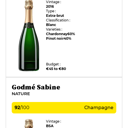
Vintage :
2016
Type :
Extra-brut
Classification :
Blanc
Varieties :
Chardonnay
60%
Pinot noir
40%
Budget :
€45 to €80
Godmé Sabine
NATURE
92
/
100
Champagne
Vintage :
BSA