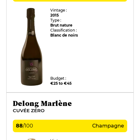
Vintage :
2015
Type :
Brut nature
Classification :
Blanc de noirs
Budget :
€25 to €45
Delong Marlène
CUVÉE ZÉRO
88
/
100
Champagne