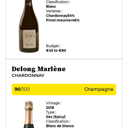
Classification :
Blanc
Varieties :
Chardonnay
54%
Pinot meunier
46%
Budget :
€45 to €80
Delong Marlène
CHARDONNAY
90
/
100
Champagne
Vintage :
2018
Type :
Sec (Spicy)
Classification :
Blanc de blancs