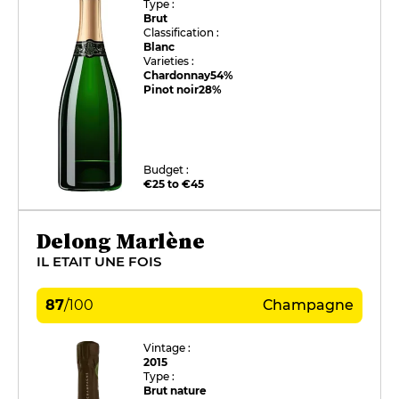
Type :
Brut
Classification :
Blanc
Varieties :
Chardonnay
54%
Pinot noir
28%
Budget :
€25 to €45
Delong Marlène
IL ETAIT UNE FOIS
87
/
100
Champagne
Vintage :
2015
Type :
Brut nature