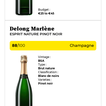
Budget :
€25 to €45
Delong Marlène
ESPRIT NATURE PINOT NOIR
88
/
100
Champagne
Vintage :
BSA
Type :
Brut nature
Classification :
Blanc de noirs
Varieties :
Pinot noir