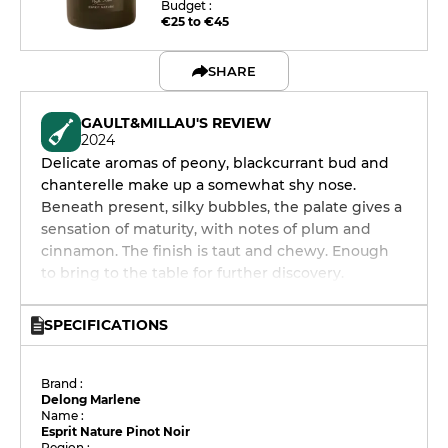
Budget :
€25 to €45
SHARE
GAULT&MILLAU'S REVIEW
2024
Delicate aromas of peony, blackcurrant bud and
chanterelle make up a somewhat shy nose.
Beneath present, silky bubbles, the palate gives a
sensation of maturity, with notes of plum and
cinnamon. The finish is taut and chewy. Enough
to bring to the table for further discovery.
SPECIFICATIONS
Brand :
Delong Marlene
Name :
Esprit Nature Pinot Noir
Region :