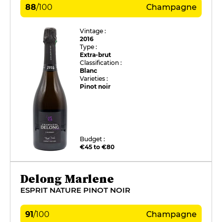
88
/
100
Champagne
Vintage :
2016
Type :
Extra-brut
Classification :
Blanc
Varieties :
Pinot noir
Budget :
€45 to €80
Delong Marlene
ESPRIT NATURE PINOT NOIR
91
/
100
Champagne