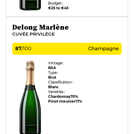
Budget :
€25 to €45
Delong Marlène
CUVÉE PRIVILÈGE
87
/
100
Champagne
Vintage :
BSA
Type :
Brut
Classification :
Blanc
Varieties :
Chardonnay
70%
Pinot meunier
17%