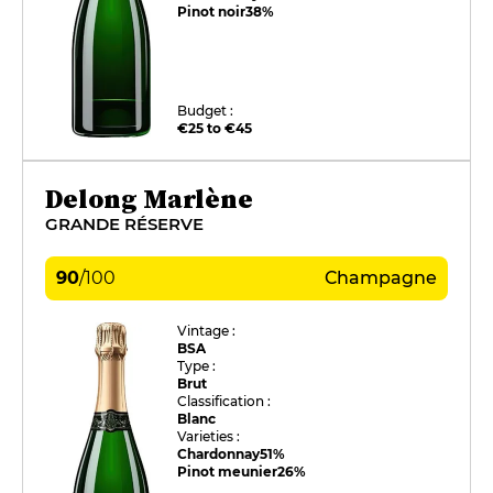
Pinot noir
38%
Budget :
€25 to €45
Delong Marlène
GRANDE RÉSERVE
90
/
100
Champagne
Vintage :
BSA
Type :
Brut
Classification :
Blanc
Varieties :
Chardonnay
51%
Pinot meunier
26%