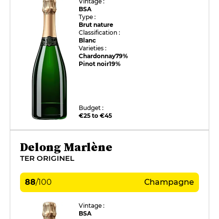
Vintage :
BSA
Type :
Brut nature
Classification :
Blanc
Varieties :
Chardonnay
79%
Pinot noir
19%
Budget :
€25 to €45
Delong Marlène
TER ORIGINEL
88
/
100
Champagne
Vintage :
BSA