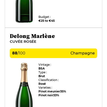
Budget :
€25 to €45
Delong Marlène
CUVÉE ROSÉE
88
/
100
Champagne
Vintage :
BSA
Type :
Brut
Classification :
Rosé
Varieties :
Pinot meunier
35%
Pinot noir
33%