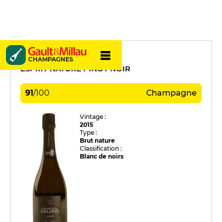
Delong Marlene
CHAMPAGNES
ESPRIT NATURE PINOT NOIR
91
/
100
Champagne
Vintage :
2015
Type :
Brut nature
Classification :
Blanc de noirs