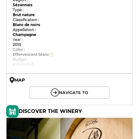
Sézannais
Type :
Brut nature
Classification :
Blanc de noirs
Appellation :
Champagne
Year :
2015
Color :
Effervescent blanc
Budget :
€25 to €45
MAP
© OpenMapTiles © OpenStreetMap
NAVIGATE TO
DISCOVER THE WINERY