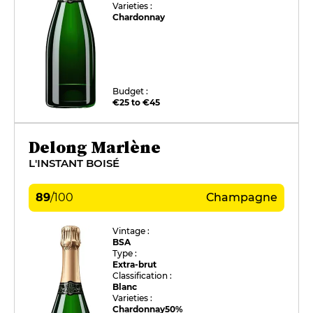
Varieties :
Chardonnay
Budget :
€25 to €45
Delong Marlène
L'INSTANT BOISÉ
89
/
100
Champagne
Vintage :
BSA
Type :
Extra-brut
Classification :
Blanc
Varieties :
Chardonnay
50%