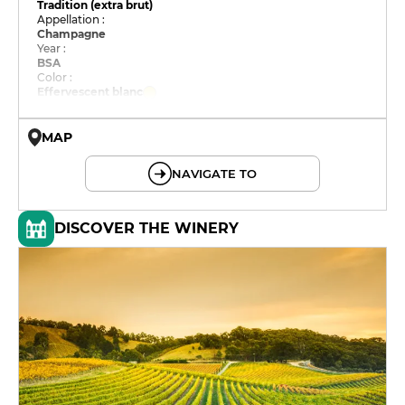
Tradition (extra brut)
Appellation :
Champagne
Year :
BSA
Color :
Effervescent blanc
MAP
© OpenMapTiles © OpenStreetMap
NAVIGATE TO
DISCOVER THE WINERY