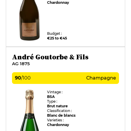
Chardonnay
Budget :
€25 to €45
André Goutorbe & Fils
AG 1875
90
/
100
Champagne
Vintage :
BSA
Type :
Brut nature
Classification :
Blanc de blancs
Varieties :
Chardonnay