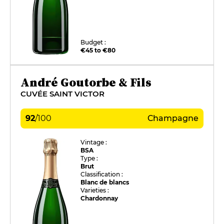
Budget :
€45 to €80
André Goutorbe & Fils
CUVÉE SAINT VICTOR
92
/
100
Champagne
Vintage :
BSA
Type :
Brut
Classification :
Blanc de blancs
Varieties :
Chardonnay