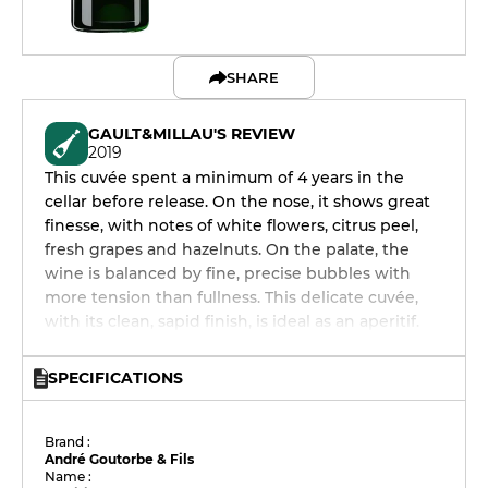
SHARE
GAULT&MILLAU'S REVIEW
2019
This cuvée spent a minimum of 4 years in the
cellar before release. On the nose, it shows great
finesse, with notes of white flowers, citrus peel,
fresh grapes and hazelnuts. On the palate, the
wine is balanced by fine, precise bubbles with
more tension than fullness. This delicate cuvée,
with its clean, sapid finish, is ideal as an aperitif.
SPECIFICATIONS
Brand :
André Goutorbe & Fils
Name :