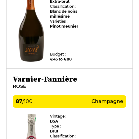
Extra-brut
Classification :
Blanc de noirs
millésimé
Varieties :
Pinot meunier
Budget :
€45 to €80
Varnier-Fannière
ROSÉ
87
/
100
Champagne
Vintage :
BSA
Type :
Brut
Classification :