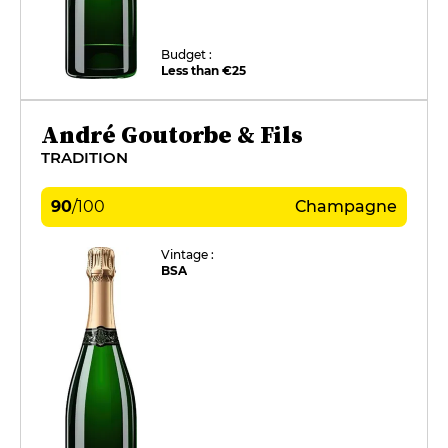
Budget :
Less than €25
André Goutorbe & Fils
TRADITION
90
/
100
Champagne
Vintage :
BSA