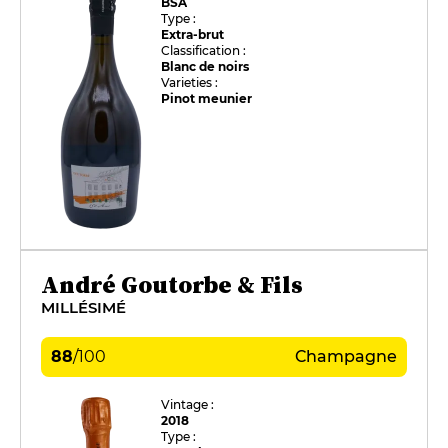
BSA
Type :
Extra-brut
Classification :
Blanc de noirs
Varieties :
Pinot meunier
André Goutorbe & Fils
MILLÉSIMÉ
88
/
100
Champagne
Vintage :
2018
Type :