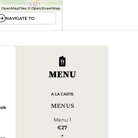
 OpenMapTiles © OpenStreetMap
NAVIGATE TO
MENU
A LA CARTE
MENUS
ook
Menu 1
€27