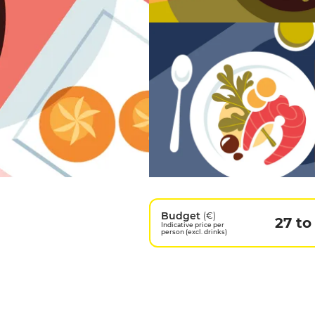
Budget
(€)
27 to
Indicative price per
person (excl. drinks)