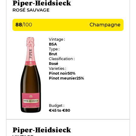
Piper-Heidsieck
ROSÉ SAUVAGE
88
/
100
Champagne
Vintage :
BSA
Type :
Brut
Classification :
Rosé
Varieties :
Pinot noir
50%
Pinot meunier
25%
Budget :
€45 to €80
Piper-Heidsieck