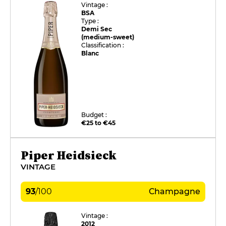
Vintage :
BSA
Type :
Demi Sec
(medium-sweet)
Classification :
Blanc
Budget :
€25 to €45
Piper Heidsieck
VINTAGE
93
/
100
Champagne
Vintage :
2012