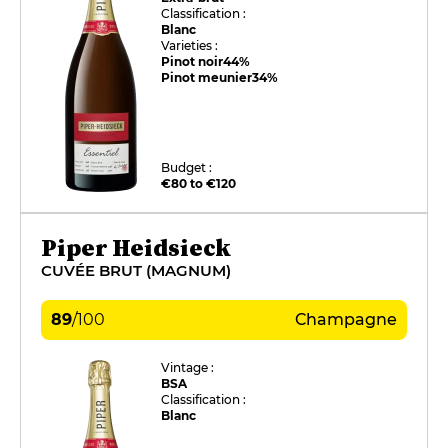
Classification :
Blanc
Varieties :
Pinot noir
44%
Pinot meunier
34%
Budget :
€80 to €120
Piper Heidsieck
CUVÉE BRUT (MAGNUM)
89
/
100
Champagne
Vintage :
BSA
Classification :
Blanc