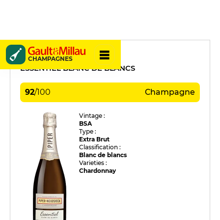
Piper Heidsieck
CHAMPAGNES
ESSENTIEL BLANC DE BLANCS
92
/
100
Champagne
Vintage :
BSA
Type :
Extra Brut
Classification :
Blanc de blancs
Varieties :
Chardonnay