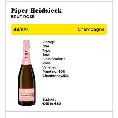
Piper-Heidsieck
BRUT ROSÉ
88
/
100
Champagne
Vintage :
BSA
Type :
Brut
Classification :
Rosé
Varieties :
Pinot noir
50%
Chardonnay
25%
Budget :
€45 to €80