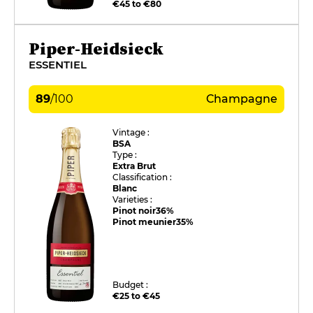
€45 to €80
Piper-Heidsieck
ESSENTIEL
89
/
100
Champagne
Vintage :
BSA
Type :
Extra Brut
Classification :
Blanc
Varieties :
Pinot noir
36%
Pinot meunier
35%
Budget :
€25 to €45