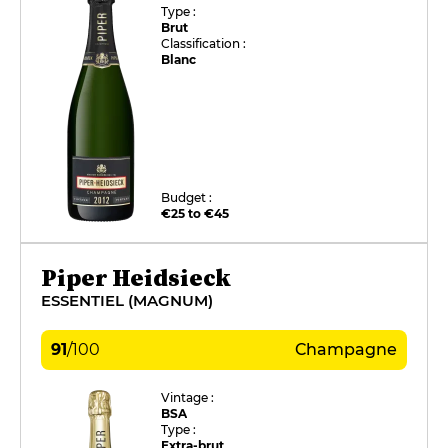
Type :
Brut
Classification :
Blanc
Budget :
€25 to €45
Piper Heidsieck
ESSENTIEL (MAGNUM)
91
/
100
Champagne
Vintage :
BSA
Type :
Extra-brut