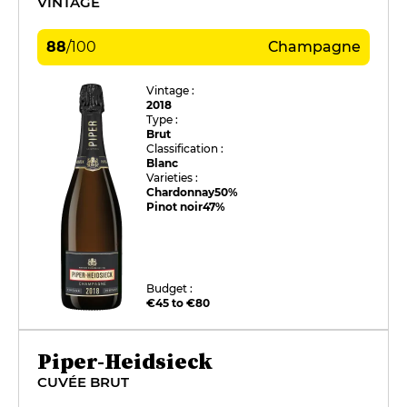
VINTAGE
88
/
100
Champagne
Vintage :
2018
Type :
Brut
Classification :
Blanc
Varieties :
Chardonnay
50%
Pinot noir
47%
Budget :
€45 to €80
Piper-Heidsieck
CUVÉE BRUT