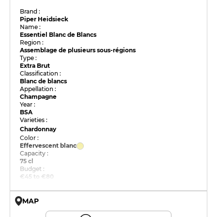
Brand :
Piper Heidsieck
Name :
Essentiel Blanc de Blancs
Region :
Assemblage de plusieurs sous-régions
Type :
Extra Brut
Classification :
Blanc de blancs
Appellation :
Champagne
Year :
BSA
Varieties :
Chardonnay
Color :
Effervescent blanc
Capacity :
75 cl
Budget :
€45 to €80
MAP
© OpenMapTiles © OpenStreetMap