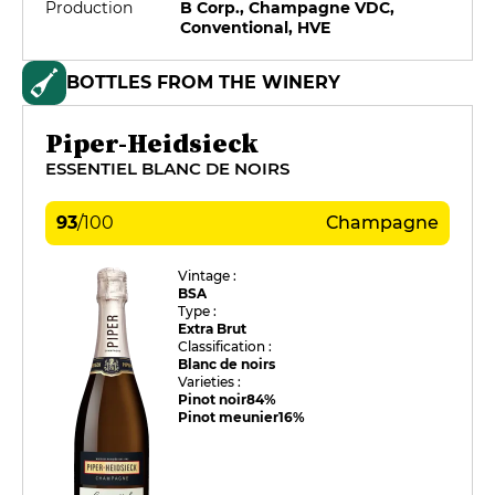
Production
B Corp., Champagne VDC,
Conventional, HVE
BOTTLES FROM THE WINERY
Piper-Heidsieck
ESSENTIEL BLANC DE NOIRS
93
/
100
Champagne
Vintage :
BSA
Type :
Extra Brut
Classification :
Blanc de noirs
Varieties :
Pinot noir
84%
Pinot meunier
16%