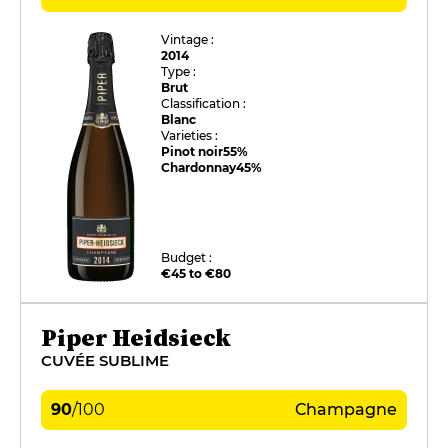
Vintage :
2014
Type :
Brut
Classification :
Blanc
Varieties :
Pinot noir
55%
Chardonnay
45%
Budget :
€45 to €80
Piper Heidsieck
CUVÉE SUBLIME
90
/
100
Champagne