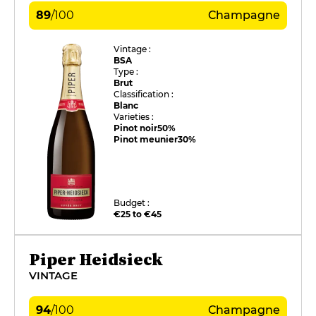
89
/
100
Champagne
Vintage :
BSA
Type :
Brut
Classification :
Blanc
Varieties :
Pinot noir
50%
Pinot meunier
30%
Budget :
€25 to €45
Piper Heidsieck
VINTAGE
94
/
100
Champagne