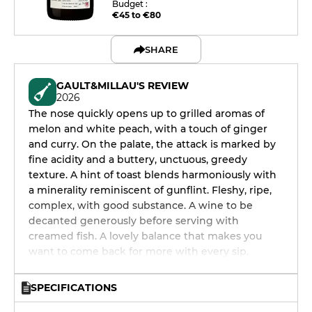
Budget :
€45 to €80
SHARE
GAULT&MILLAU'S REVIEW
2026
The nose quickly opens up to grilled aromas of
melon and white peach, with a touch of ginger
and curry. On the palate, the attack is marked by
fine acidity and a buttery, unctuous, greedy
texture. A hint of toast blends harmoniously with
a minerality reminiscent of gunflint. Fleshy, ripe,
complex, with good substance. A wine to be
decanted generously before serving with
creamed fish. A lovely balance that makes you
want to come back for more with every sip.
SPECIFICATIONS