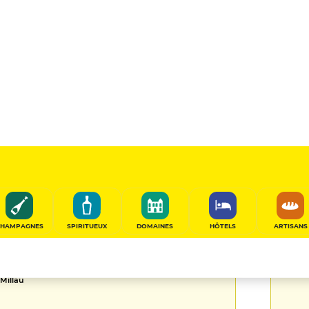
VOIR PLUS
enaires
CHAMPAGNES
SPIRITUEUX
DOMAINES
HÔTELS
ARTISANS
P
 liste complète des
ont confiance à Gault &
Millau