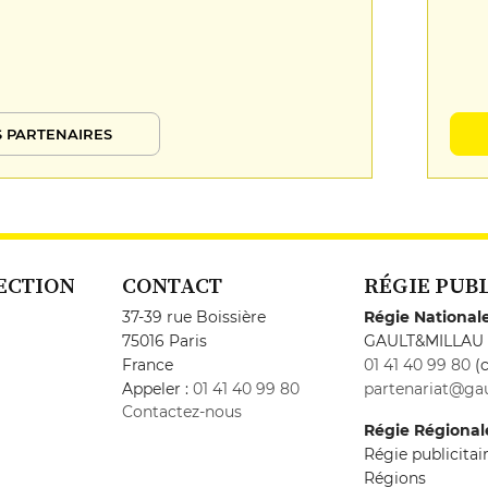
 PARTENAIRES
ECTION
CONTACT
RÉGIE PUB
37-39 rue Boissière
Régie National
75016 Paris
GAULT&MILLAU
France
01 41 40 99 80
(c
Appeler :
01 41 40 99 80
partenariat@gau
Contactez-nous
Régie Régional
Régie publicita
Régions