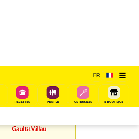
FR
Devenez
RECETTES
PEOPLE
USTENSILES
E-BOUTIQUE
artenaires